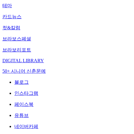
테마
카드뉴스
컷&칼럼
브라보스페셜
브라보리포트
DIGITAL LIBRARY
50+ 시니어 신춘문예
블로그
인스타그램
페이스북
유튜브
네이버카페