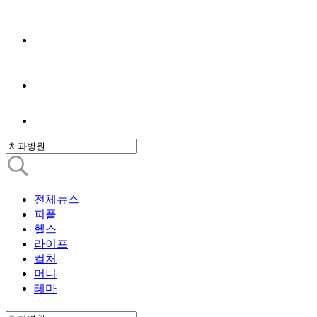
전체뉴스
피플
헬스
라이프
컬처
머니
테마