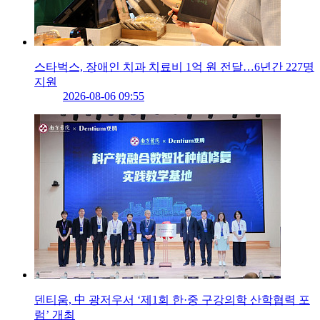
스타벅스, 장애인 치과 치료비 1억 원 전달…6년간 227명
지원
2026-08-06 09:55
덴티움, 中 광저우서 ‘제1회 한·중 구강의학 산학협력 포
럼’ 개최