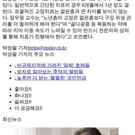
있다. 일반적으로 간단한 치료의 경우 6개월에서 1년 정도 걸
린다. 포괄적인 교정치료는 젊은층과 큰 차이를 보이지 않는
다. 장우원 교수는 “노년층의 교정은 젊은층보다 구강 위생 관
리를 더 철저하게 해야 한다”며 “골다공증 등 복용하는 약에
따라 치아 이동 속도가 느려질 수 있어 반드시 전문의와 상의
를 통해 치료가 진행돼야 한다”고 조언했다.
박성필 기자
feelps@etoday.co.kr
박성필 기자의 주요 뉴스
⌞
비규제지역에 가려진 '알짜' 호재들
⌞
숫자로 알아보는 추억의 앨범들
⌞
늦추면 더 받는 '똘똘한' 국민연금
좋아요
0
화나요
0
슬퍼요
0
더 궁금해요
0
최신뉴스