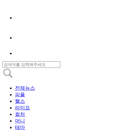
전체뉴스
피플
헬스
라이프
컬처
머니
테마