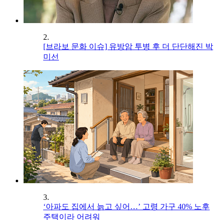
2.
[브라보 문화 이슈] 유방암 투병 후 더 단단해진 박
미선
3.
‘아파도 집에서 늙고 싶어…’ 고령 가구 40% 노후
주택이라 어려워