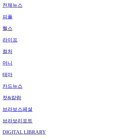
전체뉴스
피플
헬스
라이프
컬처
머니
테마
카드뉴스
컷&칼럼
브라보스페셜
브라보리포트
DIGITAL LIBRARY