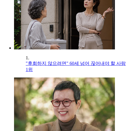
1.
"후회하지 않으려면" 60세 넘어 끊어내야 할 사람
1위