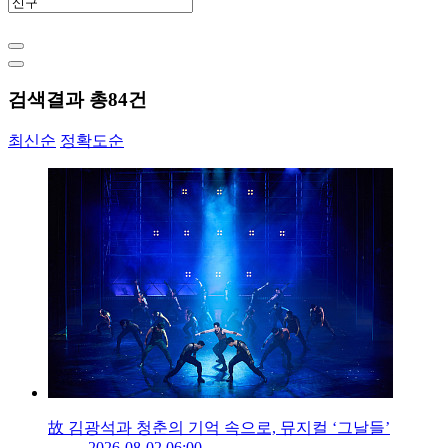
검색결과 총
84
건
최신순
정확도순
故 김광석과 청춘의 기억 속으로, 뮤지컬 ‘그날들’
2026-08-02 06:00