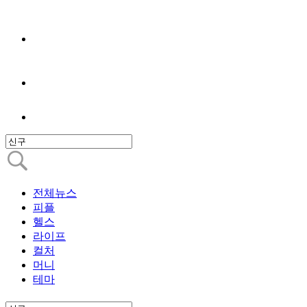
전체뉴스
피플
헬스
라이프
컬처
머니
테마