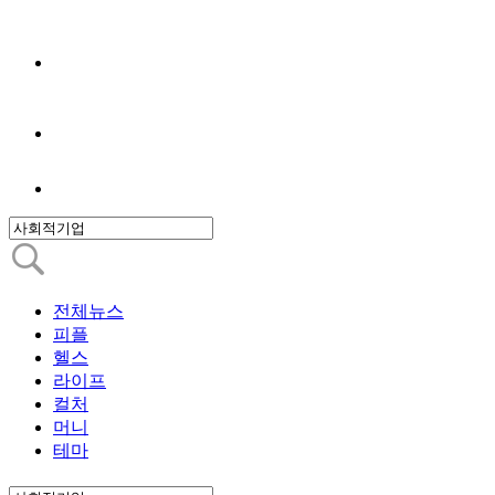
전체뉴스
피플
헬스
라이프
컬처
머니
테마