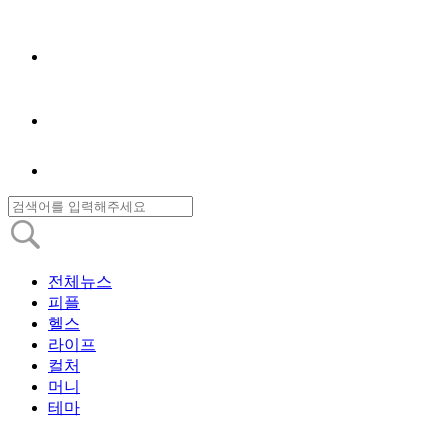
전체뉴스
피플
헬스
라이프
컬처
머니
테마