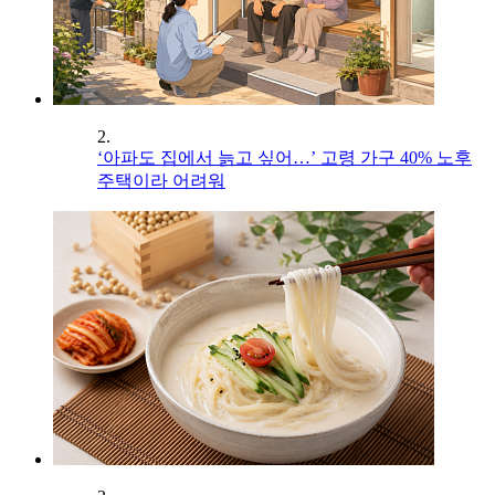
2.
‘아파도 집에서 늙고 싶어…’ 고령 가구 40% 노후
주택이라 어려워