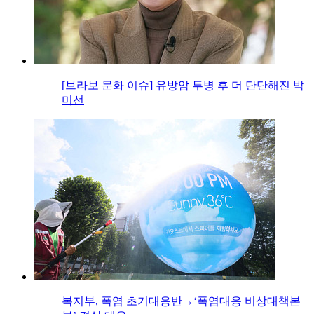
[브라보 문화 이슈] 유방암 투병 후 더 단단해진 박
미선
복지부, 폭염 초기대응반→‘폭염대응 비상대책본