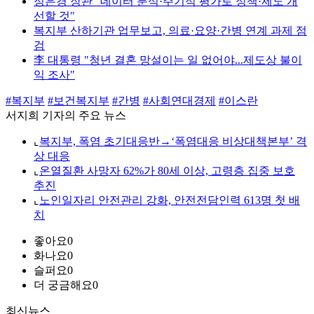
정은경 장관 "데이터 분석·주기적 평가로 정책·제도 개
선할 것"
복지부 산하기관 업무보고, 의료·요양·간병 연계 과제 점
검
李 대통령 "청년 결혼 망설이는 일 없어야...제도상 불이
익 조사"
#복지부
#보건복지부
#간병
#사회연대경제
#이스란
서지희 기자의 주요 뉴스
⌞
복지부, 폭염 초기대응반→‘폭염대응 비상대책본부’ 격
상 대응
⌞
온열질환 사망자 62%가 80세 이상, 고령층 집중 보호
추진
⌞
노인일자리 안전관리 강화, 안전전담인력 613명 첫 배
치
좋아요
0
화나요
0
슬퍼요
0
더 궁금해요
0
최신뉴스