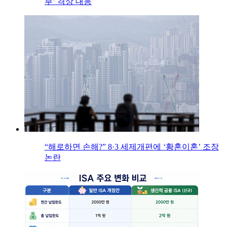
부’ 격상 대응
“해로하면 손해?” 8·3 세제개편에 ‘황혼이혼’ 조장
논란