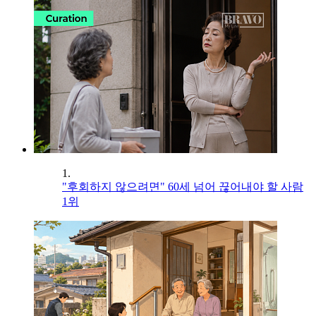
1.
"후회하지 않으려면" 60세 넘어 끊어내야 할 사람
1위