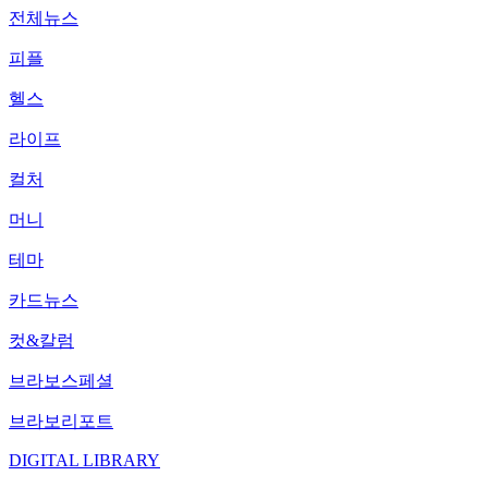
전체뉴스
피플
헬스
라이프
컬처
머니
테마
카드뉴스
컷&칼럼
브라보스페셜
브라보리포트
DIGITAL LIBRARY