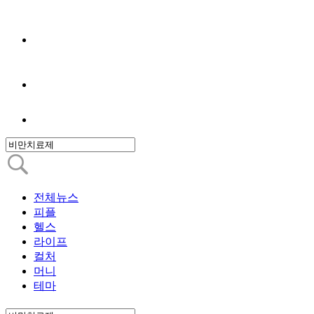
전체뉴스
피플
헬스
라이프
컬처
머니
테마