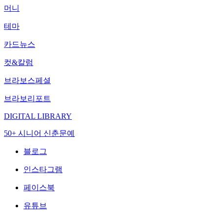
머니
테마
카드뉴스
컷&칼럼
브라보스페셜
브라보리포트
DIGITAL LIBRARY
50+ 시니어 신춘문예
블로그
인스타그램
페이스북
유튜브