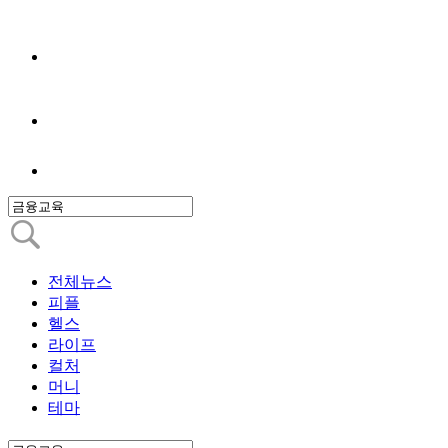
전체뉴스
피플
헬스
라이프
컬처
머니
테마