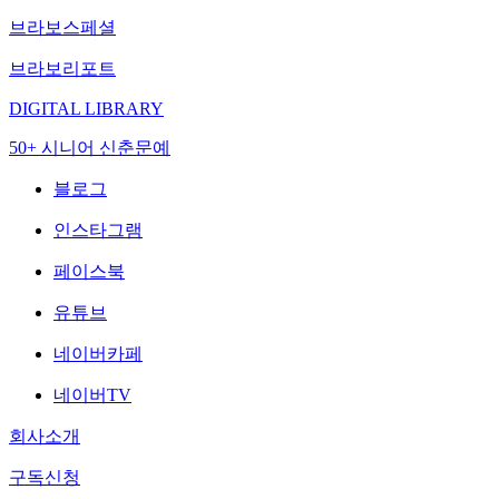
브라보스페셜
브라보리포트
DIGITAL LIBRARY
50+ 시니어 신춘문예
블로그
인스타그램
페이스북
유튜브
네이버카페
네이버TV
회사소개
구독신청