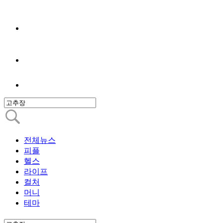
전체뉴스
피플
헬스
라이프
컬처
머니
테마