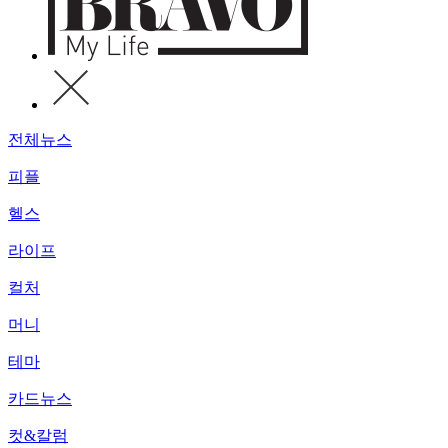
전체뉴스
피플
헬스
라이프
컬처
머니
테마
카드뉴스
컷&칼럼