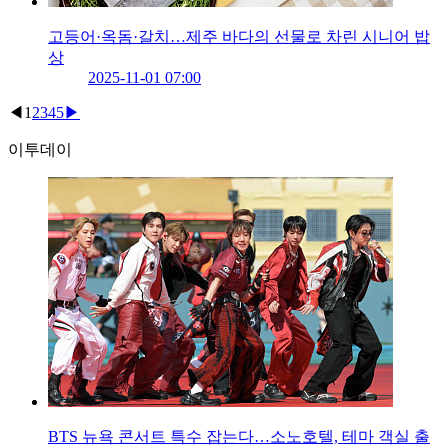
고등어·옥돔·갈치…제주 바다의 선물로 차린 시니어 밥
상
2025-11-01 07:00
◀
1
2
3
4
5
▶
이투데이
BTS 뉴욕 콘서트 특수 잡는다…소노호텔, 테마 객실 출