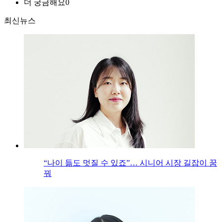
더 궁금해요
0
최신뉴스
“나이 듦도 멋질 수 있죠”… 시니어 시장 길잡이 꿈
꿔