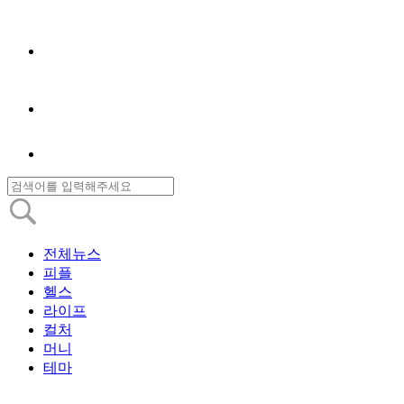
전체뉴스
피플
헬스
라이프
컬처
머니
테마