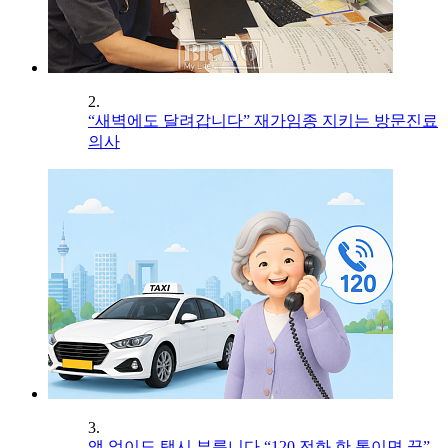
2.
“새벽에도 달려갑니다” 재가임종 지키는 방문진료
의사
3.
앱 없이도 택시 부릅니다 “120 전화 한 통이면 끝”