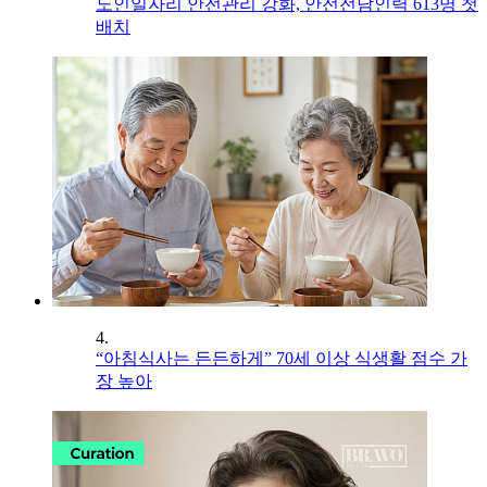
노인일자리 안전관리 강화, 안전전담인력 613명 첫
배치
4.
“아침식사는 든든하게” 70세 이상 식생활 점수 가
장 높아