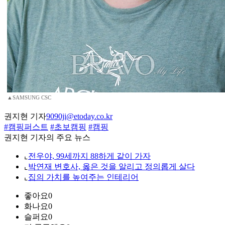
▲SAMSUNG CSC
권지현 기자
9090ji@etoday.co.kr
#캠핑퍼스트
#초보캠핑
#캠핑
권지현 기자의 주요 뉴스
⌞
전우야, 99세까지 88하게 같이 가자
⌞
박연재 변호사, 옳은 것을 알리고 정의롭게 살다
⌞
집의 가치를 높여주는 인테리어
좋아요
0
화나요
0
슬퍼요
0