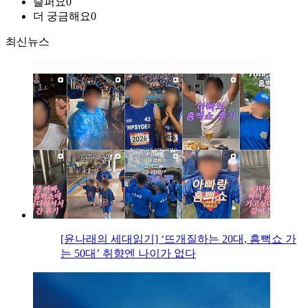
슬퍼요
0
더 궁금해요
0
최신뉴스
[윤나래의 세대읽기] ‘뜨개질하는 20대, 흠뻑쇼 가
는 50대’ 취향엔 나이가 없다