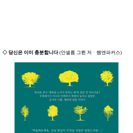
◇ 당신은 이미 충분합니다
(안셀름 그륀 저ㆍ쌤앤파커스)