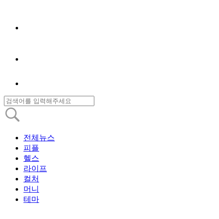
전체뉴스
피플
헬스
라이프
컬처
머니
테마