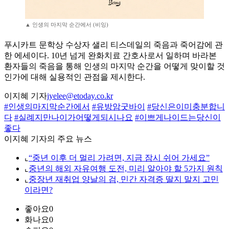
▲ 인생의 마지막 순간에서 (비잉)
푸시카트 문학상 수상자 샐리 티스데일의 죽음과 죽어감에 관
한 에세이다. 10년 넘게 완화치료 간호사로서 일하며 바라본
환자들의 죽음을 통해 인생의 마지막 순간을 어떻게 맞이할 것
인가에 대해 실용적인 관점을 제시한다.
이지혜 기자
jyelee@etoday.co.kr
#인생의마지막순간에서
#유방암굿바이
#당신은이미충분합니
다
#실례지만나이가어떻게되시나요
#이쁘게나이드는당신이
좋다
이지혜 기자의 주요 뉴스
⌞
“중년 이후 더 멀리 가려면, 지금 잠시 쉬어 가세요”
⌞
중년의 해외 자유여행 도전, 미리 알아야 할 5가지 원칙
⌞
중장년 재취업 양날의 검, 민간 자격증 딸지 말지 고민
이라면?
좋아요
0
화나요
0