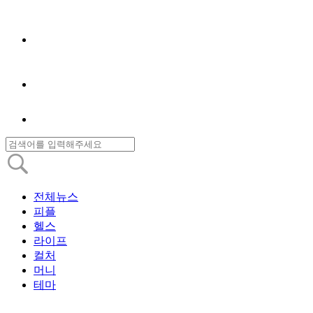
전체뉴스
피플
헬스
라이프
컬처
머니
테마