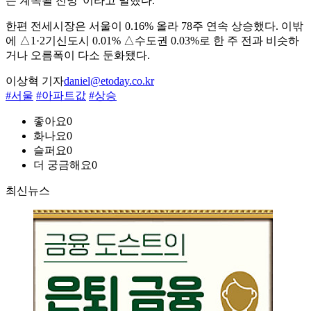
는 계속될 전망”이라고 말했다.
한편 전세시장은 서울이 0.16% 올라 78주 연속 상승했다. 이밖
에 △1·2기신도시 0.01% △수도권 0.03%로 한 주 전과 비슷하
거나 오름폭이 다소 둔화됐다.
이상혁 기자
daniel@etoday.co.kr
#서울
#아파트값
#상승
좋아요
0
화나요
0
슬퍼요
0
더 궁금해요
0
최신뉴스