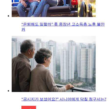
“은퇴해도 일할까” 美 중장년 고소득층 노후 불안
커
“공시지가 보셨어요?” 시니어에게 닥칠 청구서는?