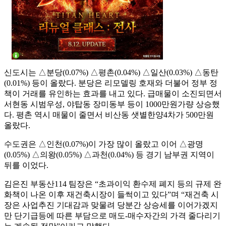
신도시는 △분당(0.07%) △평촌(0.04%) △일산(0.03%) △동탄
(0.01%) 등이 올랐다. 분당은 리모델링 호재와 더불어 정부 정
책이 거래를 유인하는 효과를 내고 있다. 급매물이 소진되면서
서현동 시범우성, 야탑동 장미동부 등이 1000만원가량 상승했
다. 평촌 역시 매물이 줄면서 비산동 샛별한양4차가 500만원
올랐다.
수도권은 △인천(0.07%)이 가장 많이 올랐고 이어 △광명
(0.05%) △의왕(0.05%) △과천(0.04%) 등 경기 남부권 지역이
뒤를 이었다.
김은진 부동산114 팀장은 “초과이익 환수제 폐지 등의 규제 완
화책이 나온 이후 재건축시장이 들썩이고 있다”며 “재건축 시
장은 사업추진 기대감과 맞물려 당분간 상승세를 이어가겠지
만 단기급등에 따른 부담으로 매도-매수자간의 가격 줄다리기