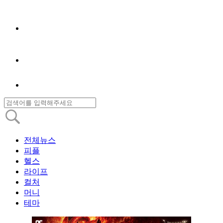
전체뉴스
피플
헬스
라이프
컬처
머니
테마