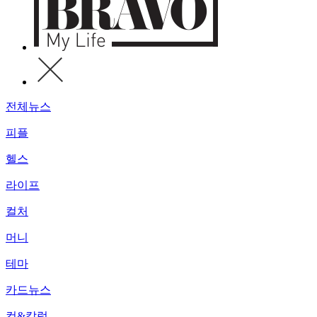
전체뉴스
피플
헬스
라이프
컬처
머니
테마
카드뉴스
컷&칼럼