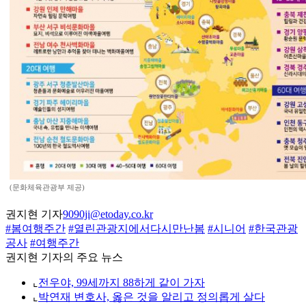
(문화체육관광부 제공)
권지현 기자
9090ji@etoday.co.kr
#봄여행주간
#열린관광지에서다시만난봄
#시니어
#한국관광
공사
#여행주간
권지현 기자의 주요 뉴스
⌞
전우야, 99세까지 88하게 같이 가자
⌞
박연재 변호사, 옳은 것을 알리고 정의롭게 살다