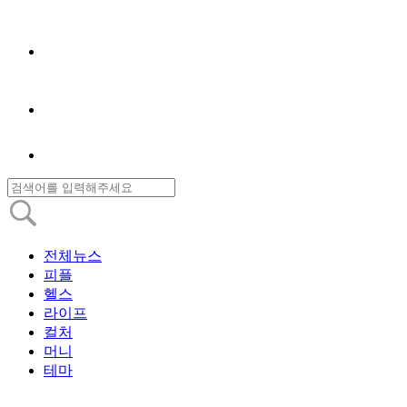
전체뉴스
피플
헬스
라이프
컬처
머니
테마