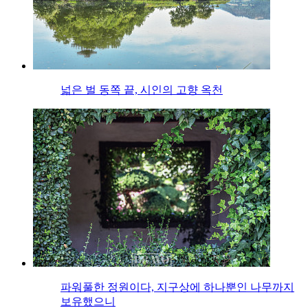
넓은 벌 동쪽 끝, 시인의 고향 옥천
파워풀한 정원이다, 지구상에 하나뿐인 나무까지
보유했으니