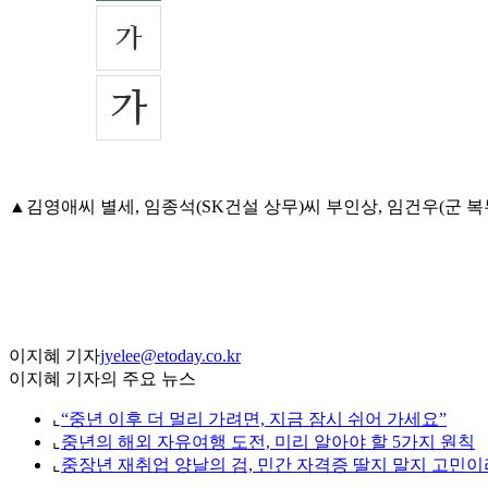
▲김영애씨 별세, 임종석(SK건설 상무)씨 부인상, 임건우(군 복무
이지혜 기자
jyelee@etoday.co.kr
이지혜 기자의 주요 뉴스
⌞
“중년 이후 더 멀리 가려면, 지금 잠시 쉬어 가세요”
⌞
중년의 해외 자유여행 도전, 미리 알아야 할 5가지 원칙
⌞
중장년 재취업 양날의 검, 민간 자격증 딸지 말지 고민이