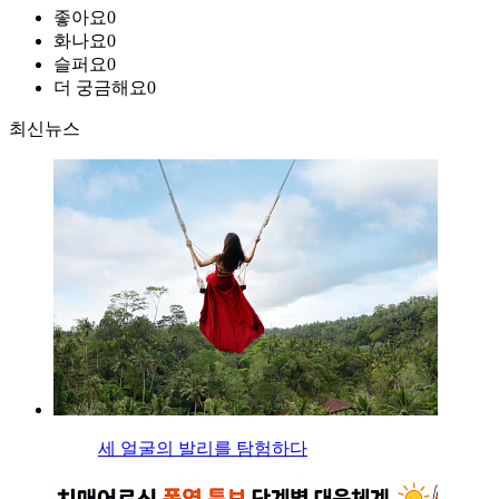
좋아요
0
화나요
0
슬퍼요
0
더 궁금해요
0
최신뉴스
세 얼굴의 발리를 탐험하다