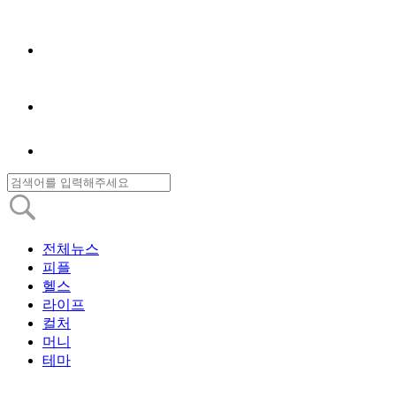
전체뉴스
피플
헬스
라이프
컬처
머니
테마