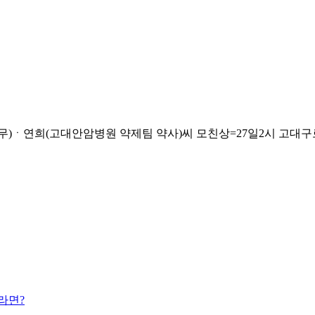
)ㆍ연희(고대안암병원 약제팀 약사)씨 모친상=27일2시 고대구로병원, 
라면?