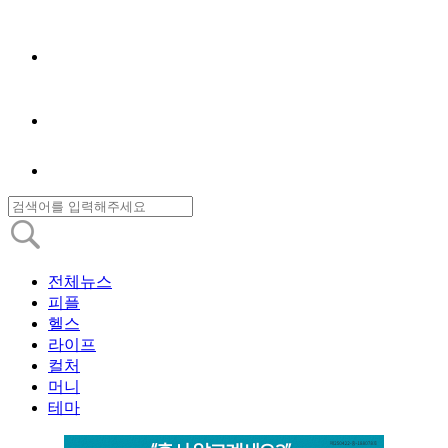
전체뉴스
피플
헬스
라이프
컬처
머니
테마