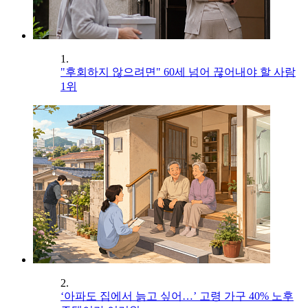
1.
"후회하지 않으려면" 60세 넘어 끊어내야 할 사람
1위
2.
‘아파도 집에서 늙고 싶어…’ 고령 가구 40% 노후