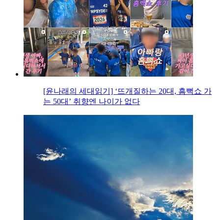
[윤나래의 세대읽기] ‘뜨개질하는 20대, 흠뻑쇼 가
는 50대’ 취향엔 나이가 없다