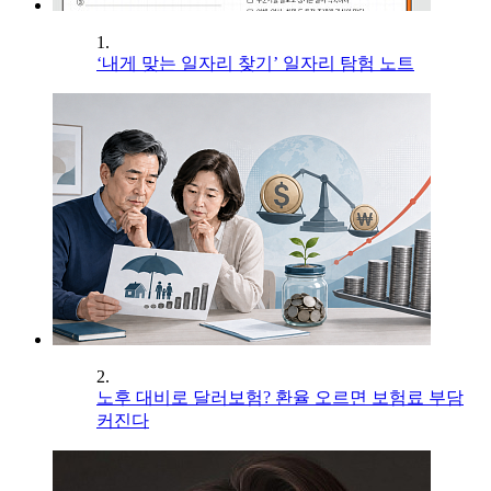
1.
‘내게 맞는 일자리 찾기’ 일자리 탐험 노트
2.
노후 대비로 달러보험? 환율 오르면 보험료 부담
커진다