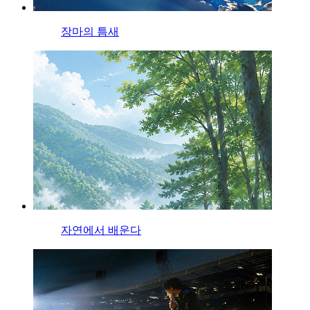
장마의 틈새
자연에서 배운다