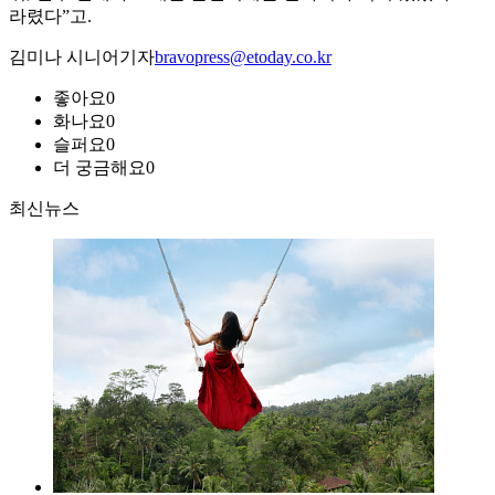
라렸다”고.
김미나 시니어기자
bravopress@etoday.co.kr
좋아요
0
화나요
0
슬퍼요
0
더 궁금해요
0
최신뉴스