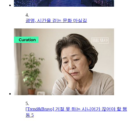
4.
광명, 시간을 걷는 문화 마실길
5.
[Trend&Bravo] 거절 못 하는 시니어가 끊어야 할 행
동 5