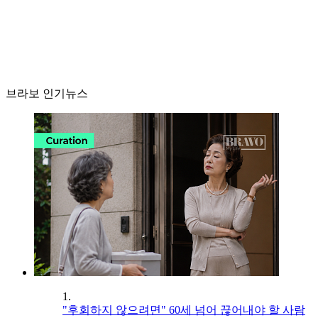
브라보 인기뉴스
1.
"후회하지 않으려면" 60세 넘어 끊어내야 할 사람