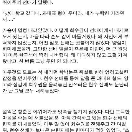
쥐어주며 선배가 말했다.
“낮에 학교 갔더니, 과대표 형이 주더라. 네가 부탁한 거라면
서….”
가슴이 덜컹 내려앉았다. 어떻게 회수권이 선배에게서 내게로
오게 됐는지, 마음 따라 손도 같이 바들거렸다. 왜 자신에게 부
탁하지 않았는지, 어떤 말도 선배는 덧붙이지 않았다. 양심이
희미해졌을까. 고단한 선배 얼굴이 측은해 아린데, 더 큰 원망
이 마음 한구석에 떡하니 버텼다. 왜 마다하지 않고 그걸 가져
왔냐고. 한 번쯤 그냥 두면 안 되냐고.
아무것도 모르는 척 내리던 함박눈은 폭설로 변해 얽히고설킨
감정을 덮어주었다. 현수 선배를 통해 답을 준 과대표 형도, 앙
고라 장갑에 회수권을 올려놓던 안쓰러운 현수 선배도 눈난리
가 난 그날 모두 내려놓았다.
설익은 청춘은 야위어가도 잇속을 챙기지 않았다. 다만 그득한
마음을 주는 데 서툴렀을 뿐. 아직 간직하고 있는 현수 선배의
편지를 꺼내들었다. 아무 말 없이 회수권을 전해주고 간 며칠
뒤, 현수 선배가 보내온 손편지에는 한마디가 적혀 있었다. “쓰