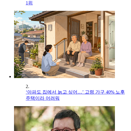
1위
2.
‘아파도 집에서 늙고 싶어…’ 고령 가구 40% 노후
주택이라 어려워