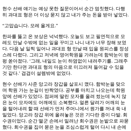
현수 선배 얘기는 예상 못한 질문이어서 순간 멈칫했다. 다행
히 과대표 형은 더 이상 묻지 않고 내가 주는 돈을 받아 넣었다.
“고맙습니다. 모레 올게요.”
한파를 뚫고 온 보상은 넉넉했다. 오늘도 보고 필연적으로 모
레도 만날 수밖에 없는 일을 꾸미고 나니 내가 너무 장해 보였
다. 다음 날 일찍 일어나 과대표 형 만날 때 입을 원피스를 정성
스레 다렸다. 그리고 저녁에 영어학원을 가려는데 함박눈이 펑
펑 쏟아졌다. ‘그래, 내일도 눈이 하염없이 내려주기를. 그래주
기만 한다면 과대표 형의 마음으로 미끄러져 들어갈 수 있을
것 같다.’ 겹겹이 설렘밖에 없었다.
현수 선배가 사준 앙고라 장갑을 살포시 꼈다. 함박눈을 맞으
며 학원 가는 눈길이 반짝였다. 공부를 마치고 나오는데 학원
앞에 선배가 있었다. 점퍼에 딸린 모자를 올려 썼는데 녹지 않
은 눈이 모자에도 어깨에도 소복했다. 얼른 달려가 어깨의 눈
을 털어내려 할 때 선배가 먼저 주머니에서 뭔가를 꺼내 쑥 내
밀었다. 앙고라 장갑 위에 올려놓은 것은 기다란 종이 다발. 회
수권이었다. 순간 떨군 손에서 밀려난 회수권은 눈밭으로 파묻
혔다. 회수권을 집어 묻은 눈을 조심스럽게 털어 다시 내 손에