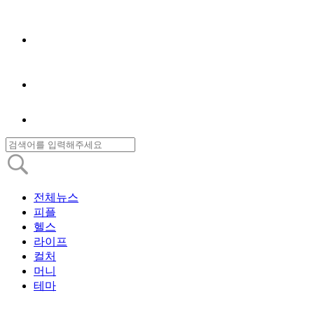
전체뉴스
피플
헬스
라이프
컬처
머니
테마