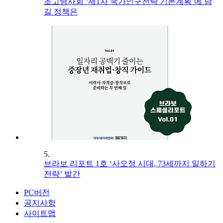
초고령사회 ‘제1차 국가인구전략 기본계획’에 담
길 정책은
5.
브라보 리포트 1호 ‘사오정 시대, 73세까지 일하기
전략’ 발간
PC버전
공지사항
사이트맵