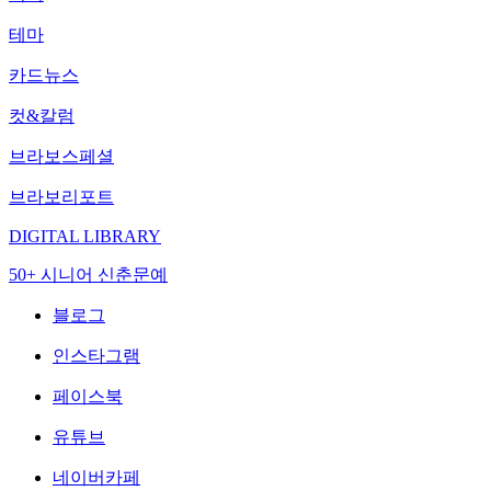
테마
카드뉴스
컷&칼럼
브라보스페셜
브라보리포트
DIGITAL LIBRARY
50+ 시니어 신춘문예
블로그
인스타그램
페이스북
유튜브
네이버카페