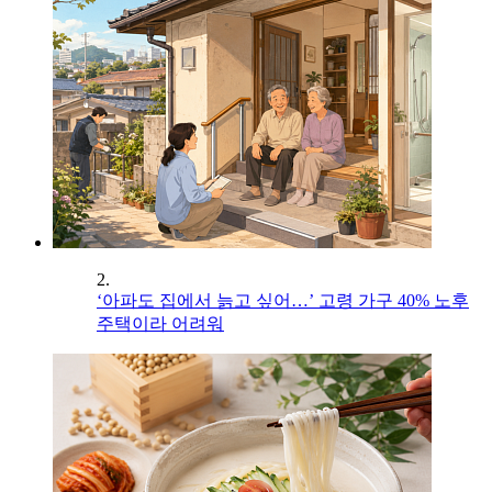
2.
‘아파도 집에서 늙고 싶어…’ 고령 가구 40% 노후
주택이라 어려워