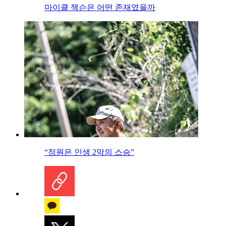
마이클 잭슨은 어떤 존재였을까
“정원은 인생 2막의 스승”