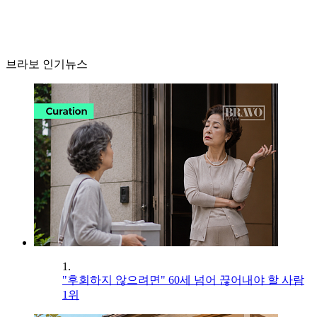
브라보 인기뉴스
1.
"후회하지 않으려면" 60세 넘어 끊어내야 할 사람
1위