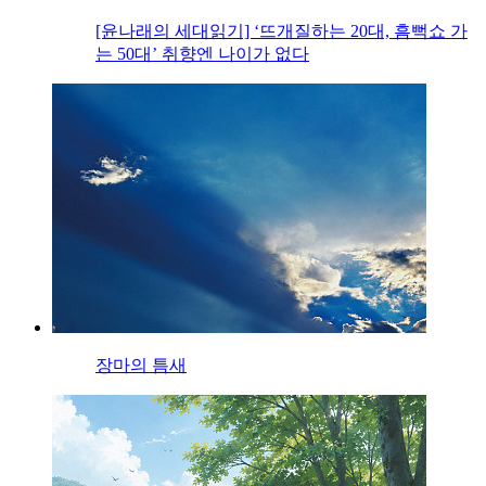
[윤나래의 세대읽기] ‘뜨개질하는 20대, 흠뻑쇼 가
는 50대’ 취향엔 나이가 없다
장마의 틈새