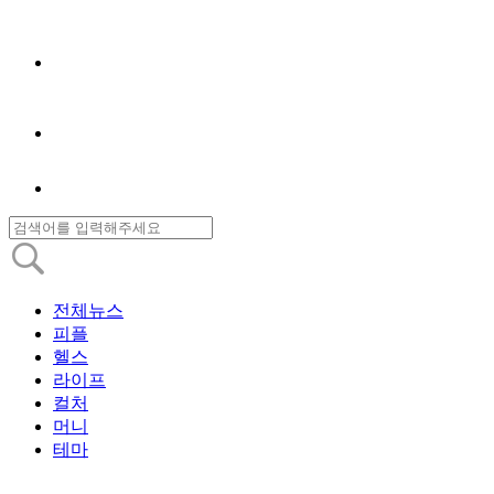
전체뉴스
피플
헬스
라이프
컬처
머니
테마