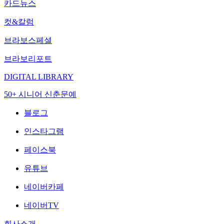
카드뉴스
컷&칼럼
브라보스페셜
브라보리포트
DIGITAL LIBRARY
50+ 시니어 신춘문예
블로그
인스타그램
페이스북
유튜브
네이버카페
네이버TV
회사소개