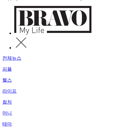
전체뉴스
피플
헬스
라이프
컬처
머니
테마