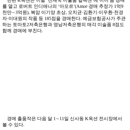
한편 K옥션은 이날 ‘전재국 미술품 컬렉션’에 이어 봄 경매
를 열고 로버트 인디애나의 ‘아모르’(Amor·경매 추정가 1억9
천만∼3억원), 복암 이기양 초상, 오치균·김환기·이우환·천경
자·이대원의 작품 등 185점을 경매한다. 예금보험공사가 주관
하는 토마토2저축은행과 영남저축은행의 매각 미술품 8점도
함께 경매에 부친다.
경매 출품작은 다음 달 1∼11일 신사동 K옥션 전시장에서
볼 수 있다.