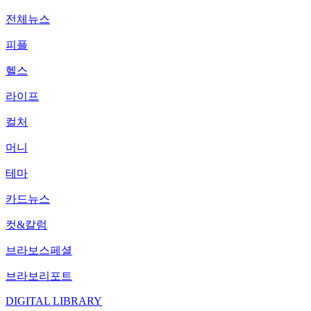
전체뉴스
피플
헬스
라이프
컬처
머니
테마
카드뉴스
컷&칼럼
브라보스페셜
브라보리포트
DIGITAL LIBRARY