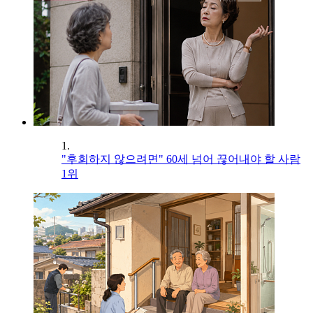
1.
"후회하지 않으려면" 60세 넘어 끊어내야 할 사람
1위