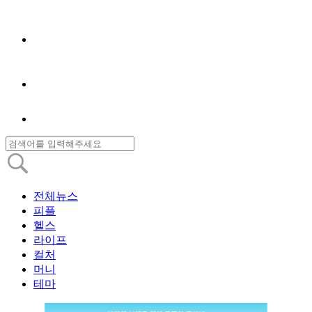
전체뉴스
피플
헬스
라이프
컬처
머니
테마