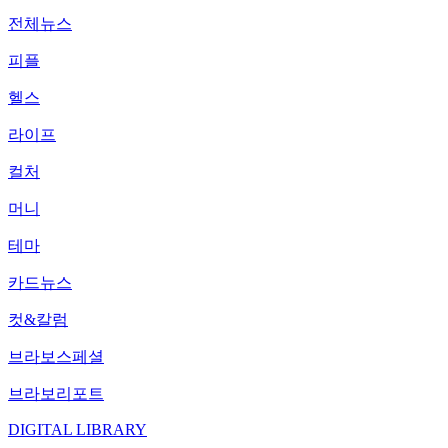
전체뉴스
피플
헬스
라이프
컬처
머니
테마
카드뉴스
컷&칼럼
브라보스페셜
브라보리포트
DIGITAL LIBRARY