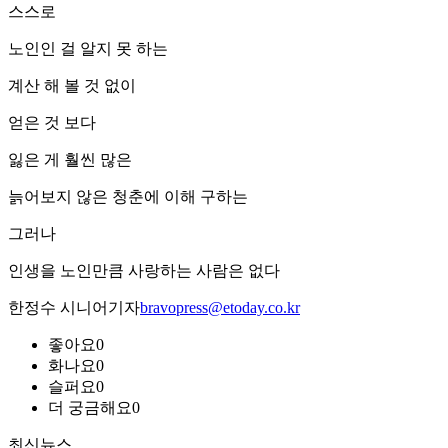
스스로
노인인 걸 알지 못 하는
계산 해 볼 것 없이
얻은 것 보다
잃은 게 훨씬 많은
늙어보지 않은 청춘에 이해 구하는
그러나
인생을 노인만큼 사랑하는 사람은 없다
한정수 시니어기자
bravopress@etoday.co.kr
좋아요
0
화나요
0
슬퍼요
0
더 궁금해요
0
최신뉴스