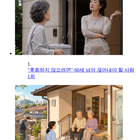
1.
"후회하지 않으려면" 60세 넘어 끊어내야 할 사람
1위