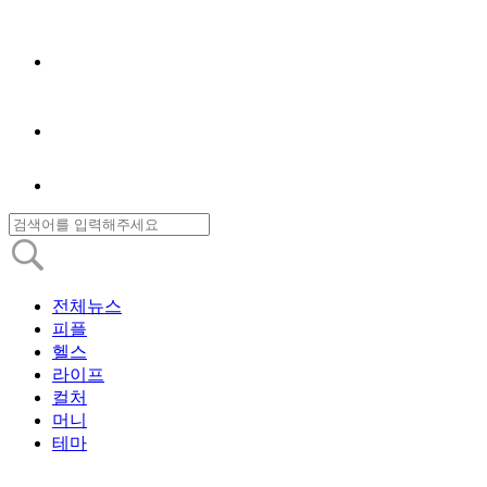
전체뉴스
피플
헬스
라이프
컬처
머니
테마