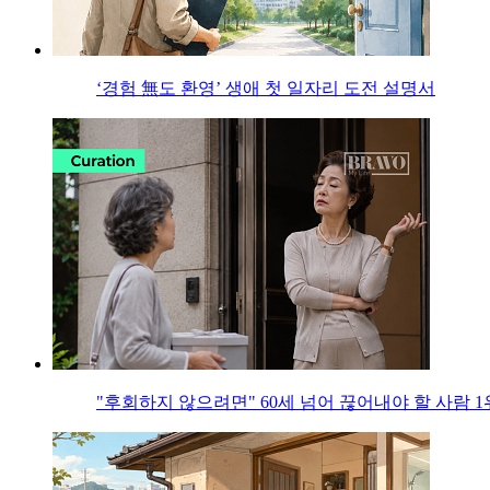
‘경험 無도 환영’ 생애 첫 일자리 도전 설명서
"후회하지 않으려면" 60세 넘어 끊어내야 할 사람 1