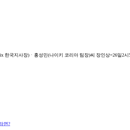
x 한국지사장)ㆍ홍성민(나이키 코리아 팀장)씨 장인상=26일2시56분 서
라면?