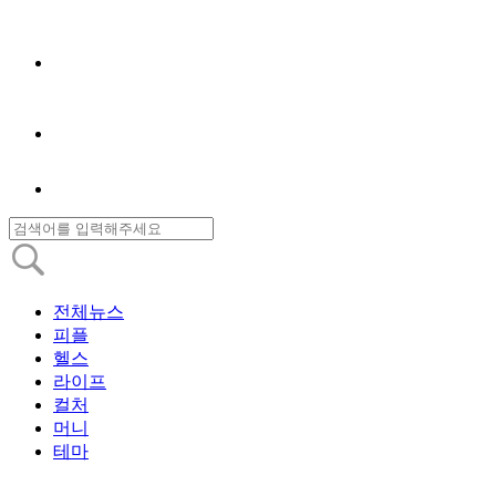
전체뉴스
피플
헬스
라이프
컬처
머니
테마