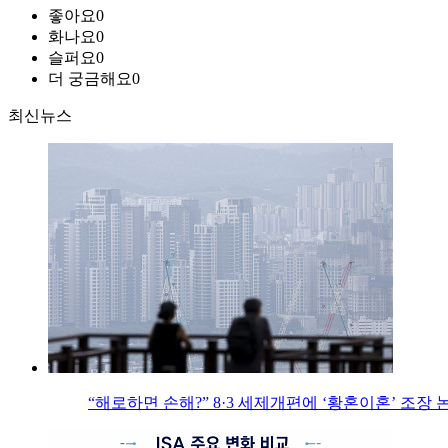
좋아요
0
화나요
0
슬퍼요
0
더 궁금해요
0
최신뉴스
“해로하면 손해?” 8·3 세제개편에 ‘황혼이혼’ 조장 