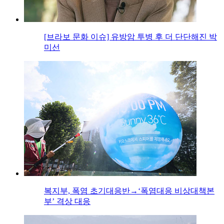
[브라보 문화 이슈] 유방암 투병 후 더 단단해진 박
미선
복지부, 폭염 초기대응반→‘폭염대응 비상대책본
부’ 격상 대응