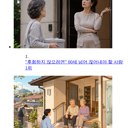
1.
"후회하지 않으려면" 60세 넘어 끊어내야 할 사람
1위