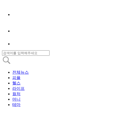
전체뉴스
피플
헬스
라이프
컬처
머니
테마