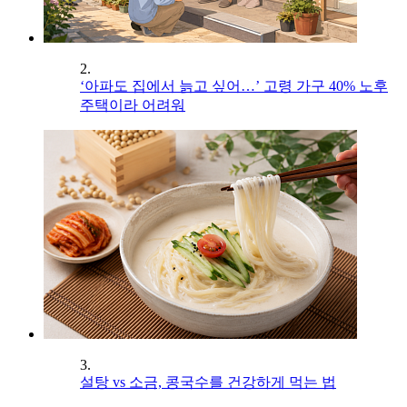
2.
‘아파도 집에서 늙고 싶어…’ 고령 가구 40% 노후
주택이라 어려워
3.
설탕 vs 소금, 콩국수를 건강하게 먹는 법