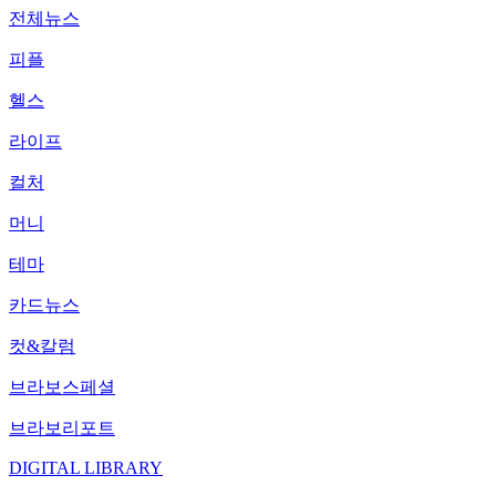
전체뉴스
피플
헬스
라이프
컬처
머니
테마
카드뉴스
컷&칼럼
브라보스페셜
브라보리포트
DIGITAL LIBRARY