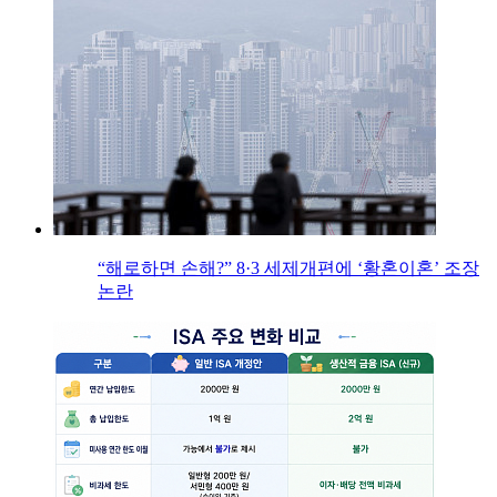
“해로하면 손해?” 8·3 세제개편에 ‘황혼이혼’ 조장
논란