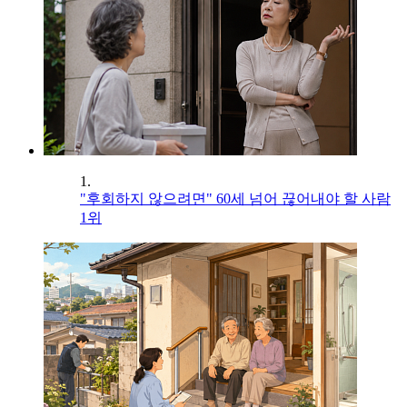
1.
"후회하지 않으려면" 60세 넘어 끊어내야 할 사람
1위