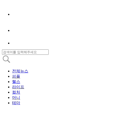
전체뉴스
피플
헬스
라이프
컬처
머니
테마