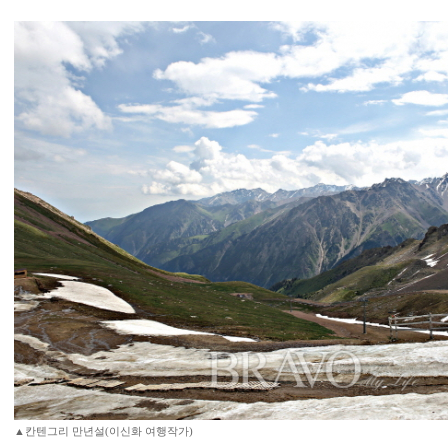
▲칸텐그리 만년설(이신화 여행작가)