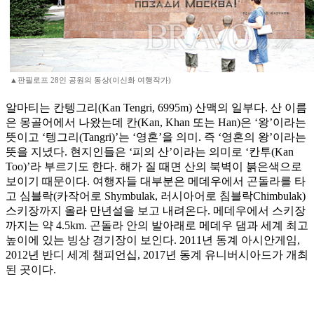
▲판필로프 28인 공원의 동상(이신화 여행작가)
알마티는 칸텡그리(Kan Tengri, 6995m) 산맥의 일부다. 산 이름
은 몽골어에서 나왔는데 칸(Kan, Khan 또는 Han)은 ‘왕’이라는
뜻이고 ‘텡그리(Tangri)’는 ‘영혼’을 의미. 즉 ‘영혼의 왕’이라는
뜻을 지녔다. 현지인들은 ‘피의 산’이라는 의미로 ‘칸투(Kan
Too)’라 부르기도 한다. 해가 질 때면 산의 북벽이 붉은색으로
보이기 때문이다. 여행자들 대부분은 메데우에서 곤돌라를 타
고 심블락(카작어로 Shymbulak, 러시아어로 침블락Chimbulak)
스키장까지 올라 만년설을 보고 내려온다. 메데우에서 스키장
까지는 약 4.5km. 곤돌라 안의 발아래로 메데우 댐과 세계 최고
높이에 있는 빙상 경기장이 보인다. 2011년 동계 아시안게임,
2012년 반디 세계 챔피언십, 2017년 동계 유니버시아드가 개최
된 곳이다.