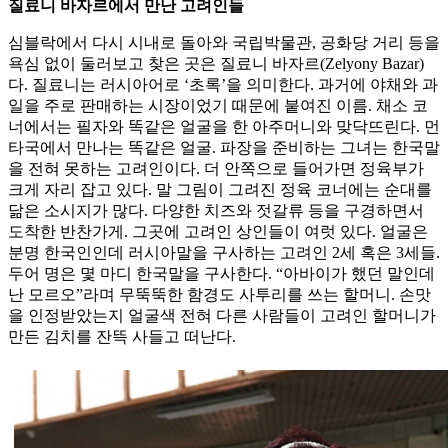
질료니 바자르에서 만난 고려인들
심블락에서 다시 시내로 돌아와 국립박물관, 공화당 거리 등을
욕심 없이 둘러보고 찾은 곳은 질료니 바자르(Zelyony Bazar)
다. 질료니는 러시아어로 ‘초록’을 의미한다. 과거에 야채와 과
일을 주로 판매하는 시장이었기 때문에 붙여진 이름. 채소 코
너에서는 필자와 똑같은 얼굴을 한 아주머니와 맞닥뜨린다. 먼
타국에서 만나는 똑같은 얼굴. 파장을 준비하는 그녀는 한국말
을 전혀 못하는 고려인이다. 더 안쪽으로 들어가면 정육부가
크게 자리 잡고 있다. 말 그림이 그려진 정육 코너에는 순대를
닮은 소시지가 많다. 다양한 치즈와 젓갈류 등을 구경하면서
도착한 반찬가게. 그곳에 고려인 상인들이 여럿 있다. 얼굴은
분명 한국인인데 러시아말을 구사하는 고려인 2세 혹은 3세들.
두어 명은 몇 마디 한국말을 구사한다. “아바이가 했던 말인데
난 모르오”라며 무뚝뚝한 함경도 사투리를 쓰는 할머니. 손맛
을 인정받았는지 얼굴색 전혀 다른 사람들이 고려인 할머니가
만든 김치를 잔뜩 사들고 떠난다.