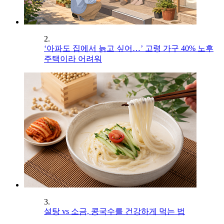
2.
‘아파도 집에서 늙고 싶어…’ 고령 가구 40% 노후
주택이라 어려워
3.
설탕 vs 소금, 콩국수를 건강하게 먹는 법