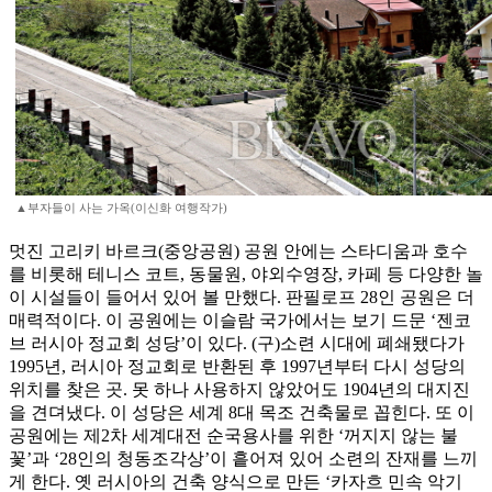
▲부자들이 사는 가옥(이신화 여행작가)
멋진 고리키 바르크(중앙공원) 공원 안에는 스타디움과 호수
를 비롯해 테니스 코트, 동물원, 야외수영장, 카페 등 다양한 놀
이 시설들이 들어서 있어 볼 만했다. 판필로프 28인 공원은 더
매력적이다. 이 공원에는 이슬람 국가에서는 보기 드문 ‘젠코
브 러시아 정교회 성당’이 있다. (구)소련 시대에 폐쇄됐다가
1995년, 러시아 정교회로 반환된 후 1997년부터 다시 성당의
위치를 찾은 곳. 못 하나 사용하지 않았어도 1904년의 대지진
을 견뎌냈다. 이 성당은 세계 8대 목조 건축물로 꼽힌다. 또 이
공원에는 제2차 세계대전 순국용사를 위한 ‘꺼지지 않는 불
꽃’과 ‘28인의 청동조각상’이 흩어져 있어 소련의 잔재를 느끼
게 한다. 옛 러시아의 건축 양식으로 만든 ‘카자흐 민속 악기