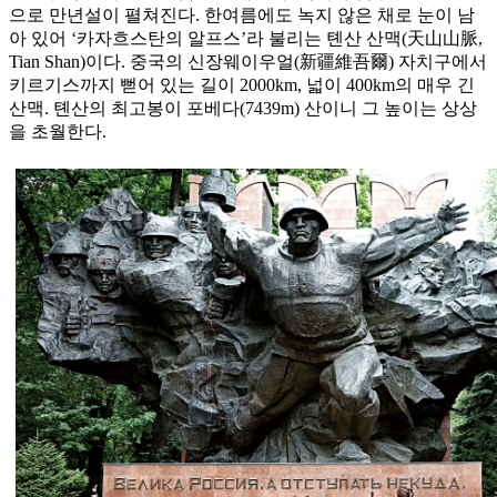
으로 만년설이 펼쳐진다. 한여름에도 녹지 않은 채로 눈이 남
아 있어 ‘카자흐스탄의 알프스’라 불리는 톈산 산맥(天山山脈,
Tian Shan)이다. 중국의 신장웨이우얼(新疆維吾爾) 자치구에서
키르기스까지 뻗어 있는 길이 2000km, 넓이 400km의 매우 긴
산맥. 톈산의 최고봉이 포베다(7439m) 산이니 그 높이는 상상
을 초월한다.