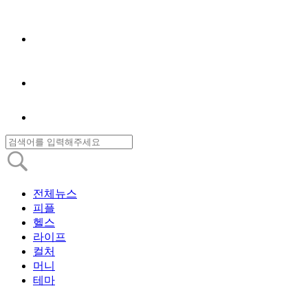
전체뉴스
피플
헬스
라이프
컬처
머니
테마