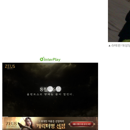
▲슈테판 대성당