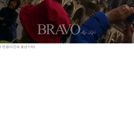
 전경(이인숙 동년기자)