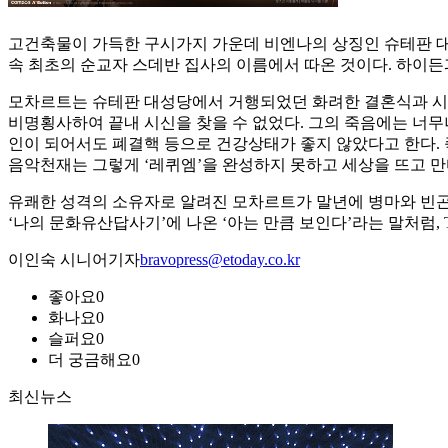
고건축물이 가득한 구시가지 가운데 비엔나의 상징인 슈테판 대성
속 최초의 순교자 스데반 집사의 이름에서 따온 것이다. 하이
모차르트는 슈테판 대성당에서 거행되었던 화려한 결혼식과 시신
비명횡사하여 끝내 시신을 찾을 수 없었다. 그의 죽음에는 너무
인이 되어서도 폐결핵 등으로 건강상태가 좋지 않았다고 한다. 
음악천재는 그렇게 ‘레퀴엠’을 완성하지 못하고 세상을 뜨고 만
유쾌한 성격의 소유자로 알려진 모차르트가 말년에 병마와 빈곤 속
‘나의 문화유산답사기’에 나온 ‘아는 만큼 보인다’라는 말처럼, 
이인숙 시니어기자
bravopress@etoday.co.kr
좋아요
0
화나요
0
슬퍼요
0
더 궁금해요
0
최신뉴스