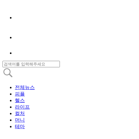
전체뉴스
피플
헬스
라이프
컬처
머니
테마