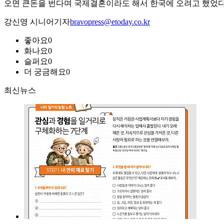
오면 큰돈을 번다며 국제결혼이라도 해서 한국에 오려고 했었다
강신영 시니어기자
bravopress@etoday.co.kr
좋아요
0
화나요
0
슬퍼요
0
더 궁금해요
0
최신뉴스