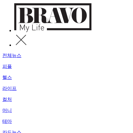
전체뉴스
피플
헬스
라이프
컬처
머니
테마
카드뉴스