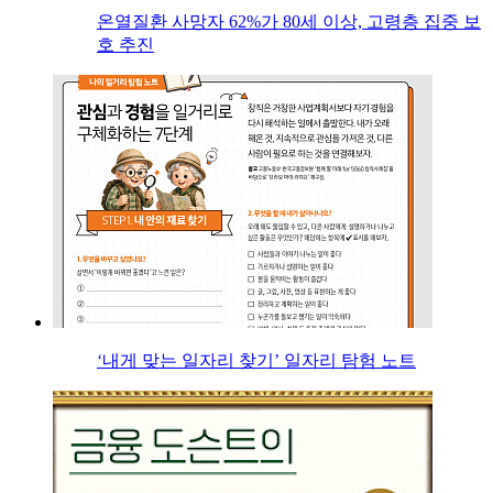
온열질환 사망자 62%가 80세 이상, 고령층 집중 보
호 추진
‘내게 맞는 일자리 찾기’ 일자리 탐험 노트