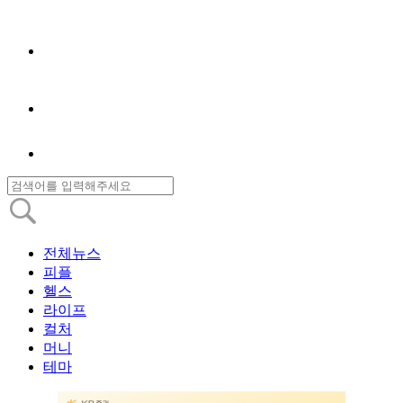
전체뉴스
피플
헬스
라이프
컬처
머니
테마