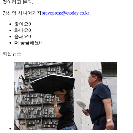
것이라고 본다.
강신영 시니어기자
bravopress@etoday.co.kr
좋아요
0
화나요
0
슬퍼요
0
더 궁금해요
0
최신뉴스