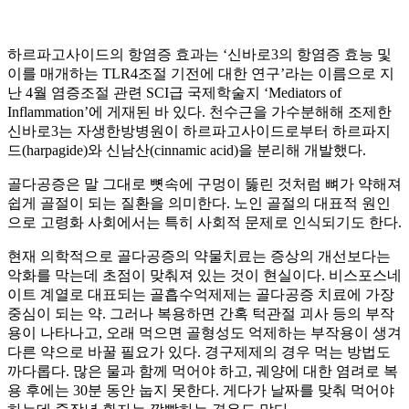
하르파고사이드의 항염증 효과는 ‘신바로3의 항염증 효능 및
이를 매개하는 TLR4조절 기전에 대한 연구’라는 이름으로 지
난 4월 염증조절 관련 SCI급 국제학술지 ‘Mediators of
Inflammation’에 게재된 바 있다. 천수근을 가수분해해 조제한
신바로3는 자생한방병원이 하르파고사이드로부터 하르파지
드(harpagide)와 신남산(cinnamic acid)을 분리해 개발했다.
골다공증은 말 그대로 뼛속에 구멍이 뚫린 것처럼 뼈가 약해져
쉽게 골절이 되는 질환을 의미한다. 노인 골절의 대표적 원인
으로 고령화 사회에서는 특히 사회적 문제로 인식되기도 한다.
현재 의학적으로 골다공증의 약물치료는 증상의 개선보다는
악화를 막는데 초점이 맞춰져 있는 것이 현실이다. 비스포스네
이트 계열로 대표되는 골흡수억제제는 골다공증 치료에 가장
중심이 되는 약. 그러나 복용하면 간혹 턱관절 괴사 등의 부작
용이 나타나고, 오래 먹으면 골형성도 억제하는 부작용이 생겨
다른 약으로 바꿀 필요가 있다. 경구제제의 경우 먹는 방법도
까다롭다. 많은 물과 함께 먹어야 하고, 궤양에 대한 염려로 복
용 후에는 30분 동안 눕지 못한다. 게다가 날짜를 맞춰 먹어야