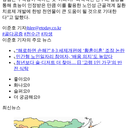
통해 효능이 인정받은 만큼 이를 활용한 노인성 근골격계 질환
치료제 개발에 한방 천연물이 큰 도움이 될 것으로 기대한
다”고 말했다.
이준호 기자
jhlee@etoday.co.kr
#골다공증
#천수근
#자생
이준호 기자의 주요 뉴스
⌞
“해로하면 손해?” 8·3 세제개편에 ‘황혼이혼’ 조장 논란
⌞
민간형 노인일자리 참여자, ‘배움 의지’도 높았다
⌞
청년보다 술·디저트 더 찾아… 日 '고령 1인 가구'의 반
전 식탁
좋아요
0
화나요
0
슬퍼요
0
더 궁금해요
0
최신뉴스