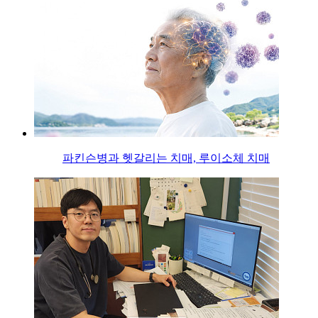
파킨슨병과 헷갈리는 치매, 루이소체 치매