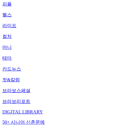
피플
헬스
라이프
컬처
머니
테마
카드뉴스
컷&칼럼
브라보스페셜
브라보리포트
DIGITAL LIBRARY
50+ 시니어 신춘문예