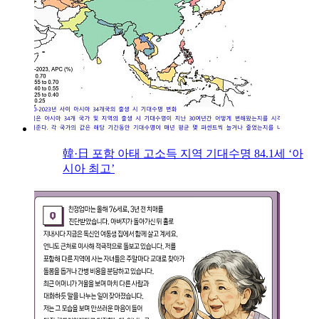
韓·日 포함 아태 고소득 지역 기대수명 84.1세 ‘아
시아 최고’