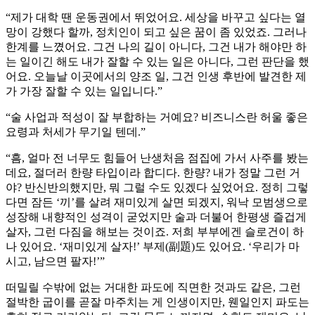
“제가 대학 땐 운동권에서 뛰었어요. 세상을 바꾸고 싶다는 열
망이 강했다 할까, 정치인이 되고 싶은 꿈이 좀 있었죠. 그러나
한계를 느꼈어요. 그건 나의 길이 아니다, 그건 내가 해야만 하
는 일이긴 해도 내가 잘할 수 있는 일은 아니다, 그런 판단을 했
어요. 오늘날 이곳에서의 양조 일, 그건 인생 후반에 발견한 제
가 가장 잘할 수 있는 일입니다.”
“술 사업과 적성이 잘 부합하는 거예요? 비즈니스란 허울 좋은
요령과 처세가 무기일 텐데.”
“흠, 얼마 전 너무도 힘들어 난생처음 점집에 가서 사주를 봤는
데요, 절더러 한량 타입이라 합디다. 한량? 내가 정말 그런 거
야? 반신반의했지만, 뭐 그럴 수도 있겠다 싶었어요. 정히 그렇
다면 잠든 ‘끼’를 살려 재미있게 살면 되겠지, 워낙 모범생으로
성장해 내향적인 성격이 굳었지만 술과 더불어 한평생 즐겁게
살자, 그런 다짐을 해보는 것이죠. 저희 부부에겐 슬로건이 하
나 있어요. ‘재미있게 살자!’ 부제(副題)도 있어요. ‘우리가 마
시고, 남으면 팔자!’”
떠밀릴 수밖에 없는 거대한 파도에 직면한 것과도 같은, 그런
절박한 굽이를 곧잘 마주치는 게 인생이지만, 웬일인지 파도는