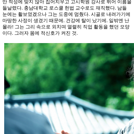
만 적성에 맞지 않아 집어치우고 고시학원 강사로 뛰어 이름을
들날렸다. 충남대학교 로스쿨 헌법 교수로도 재직했다. 남들
눈에는 활보였겠으나 그는 도중에 멈췄다. 시골로 내려가기에
마땅한 사정이 생겼기 때문에. 건강에 탈이 났기에. 일밖엔 난
몰라! 그는 그리 속으로 외치며 열렬히 직업 활동을 했던 모양
이다. 그러자 몸에 적신호가 켜진 것.