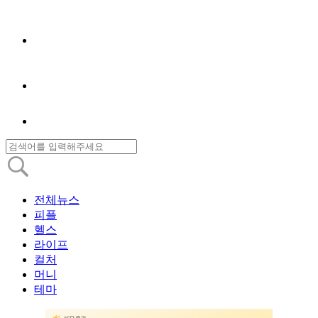
전체뉴스
피플
헬스
라이프
컬처
머니
테마