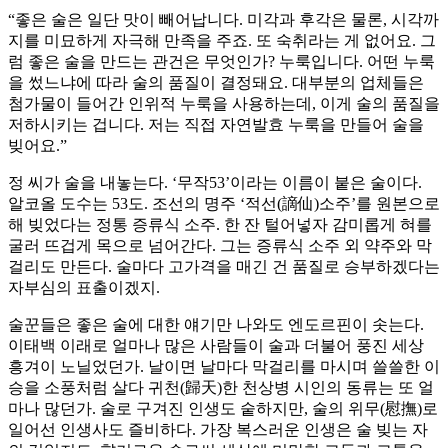
“좋은 술은 일단 맛이 빼어납니다. 미각과 후각은 물론, 시각까
지를 미묘하게 자극해 만족을 주죠. 또 숙취라는 게 없어요. 그
럼 좋은 술을 만드는 관건은 무엇인가? 누룩입니다. 어떤 누룩
을 썼느냐에 따라 술의 품질이 결정돼요. 대부분의 업체들은
첨가물이 들어간 인위적 누룩을 사용하는데, 이게 술의 품질을
저하시키는 겁니다. 저는 직접 자연발효 누룩을 만들어 술을
빚어요.”
정 씨가 술을 내놓는다. ‘무작53’이라는 이름이 붙은 술이다.
알코올 도수는 53도. 조선의 명주 ‘적선(謫仙)소주’를 원본으로
해 빚었다는 정통 증류식 소주. 한 잔 털어넣자 감미롭게 혀를
굴러 뜨겁게 목으로 넘어간다. 그는 증류식 소주 외 약주와 막
걸리도 만든다. 술마다 고가격을 매긴 건 품질로 승부하겠다는
자부심의 표출이겠지.
술꾼들은 좋은 술에 대한 얘기만 나와도 엔도르핀이 솟는다.
이태백 이래로 얼마나 많은 사람들이 술과 더불어 풍진 세상
흥겨이 노닐었던가. 날이면 날마다 막걸리를 마시며 쓸쓸한 이
승을 소풍처럼 살다 귀천(歸天)한 천상병 시인의 동류는 또 얼
마나 많던가. 술로 구겨진 인생도 숱하지만, 술의 위무(慰撫)로
일어선 인생사도 즐비하다. 가장 복스러운 인생은 술 빚는 자