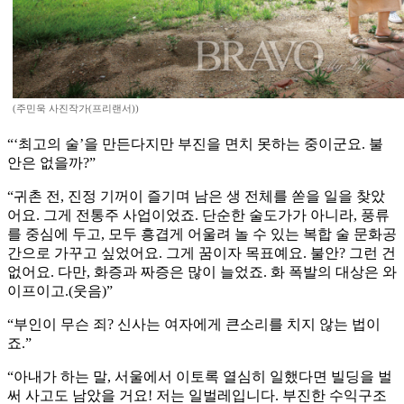
(주민욱 사진작가(프리랜서))
“‘최고의 술’을 만든다지만 부진을 면치 못하는 중이군요. 불
안은 없을까?”
“귀촌 전, 진정 기꺼이 즐기며 남은 생 전체를 쏟을 일을 찾았
어요. 그게 전통주 사업이었죠. 단순한 술도가가 아니라, 풍류
를 중심에 두고, 모두 흥겹게 어울려 놀 수 있는 복합 술 문화공
간으로 가꾸고 싶었어요. 그게 꿈이자 목표예요. 불안? 그런 건
없어요. 다만, 화증과 짜증은 많이 늘었죠. 화 폭발의 대상은 와
이프이고.(웃음)”
“부인이 무슨 죄? 신사는 여자에게 큰소리를 치지 않는 법이
죠.”
“아내가 하는 말, 서울에서 이토록 열심히 일했다면 빌딩을 벌
써 사고도 남았을 거요! 저는 일벌레입니다. 부진한 수익구조