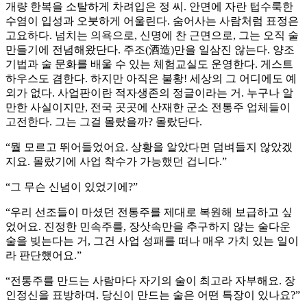
개량 한복을 소탈하게 차려입은 정 씨. 안면에 자란 텁수룩한
수염이 입성과 오붓하게 어울린다. 숨어사는 사람처럼 표정은
고요하다. 넘치는 의욕으로, 신명에 찬 근면으로, 그는 오직 술
만들기에 전념해왔단다. 주조(酒造)만을 일삼진 않는다. 양조
기법과 술 문화를 배울 수 있는 체험교실도 운영한다. 게스트
하우스도 겸한다. 하지만 아직은 불황! 세상의 그 어디에도 예
외가 없다. 사업판이란 적자생존의 정글이라는 거. 누구나 알
만한 사실이지만, 전국 곳곳에 산재한 군소 전통주 업체들이
고전한다. 그는 그걸 몰랐을까? 몰랐단다.
“뭘 모르고 뛰어들었어요. 상황을 알았다면 덤벼들지 않았겠
지요. 몰랐기에 사업 착수가 가능했던 겁니다.”
“그 무슨 신념이 있었기에?”
“우리 선조들이 마셨던 전통주를 제대로 복원해 보급하고 싶
었어요. 진정한 민속주를, 장삿속만을 추구하지 않는 술다운
술을 빚는다는 거, 그건 사업 성패를 떠나 매우 가치 있는 일이
라 판단했어요.”
“전통주를 만드는 사람마다 자기의 술이 최고라 자부해요. 장
인정신을 표방하며. 당신이 만드는 술은 어떤 특장이 있나요?”