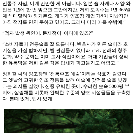
전통주 사업, 이게 만만한 게 아닙니다. 일본 술 사케나 서양 와
인은 1년에 한 번 빚으면 그만이지만, 저희 토속주는 1년 365일
계속 매달려야 하거든요. 게다가 양조장 개업 7년이 지났지만
아직 적자를 면치 못하고 있어요. 그러니 머리 아플 수밖에.”
“적자 발생 원인이, 문제점이, 어디에 있죠?”
“소비자들이 전통술을 잘 모릅니다. 변호사가 만든 술이라 호
기심을 가질 법하지만, 별 관심들이 없더라고요. 전래의 청주
문화, 약주 문화는 이미 고사 직전이에요. 거대 기업들이 장악
한 유통망을 저희 같은 작은 업체가 파고들기도 어렵고.”
정회철 씨의 양조장엔 ‘전통주조 예술’이라는 상호가 걸렸다.
그 옛날의 고귀한 양조 정통을 살려 예술에 맞먹을 술을 빚겠
다는 의지를 실었다. 산중 유벽한 곳에, 수려한 숲속 5000평 부
지에, 살림채를 비롯해 완벽한 수준의 양조 시설물들을 구축했
다. 본때 있게, 맵시 있게.