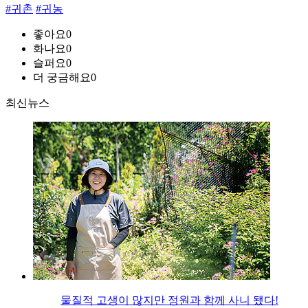
#귀촌
#귀농
좋아요
0
화나요
0
슬퍼요
0
더 궁금해요
0
최신뉴스
물질적 고생이 많지만 정원과 함께 사니 됐다!