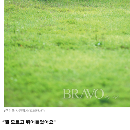
(주민욱 사진작가(프리랜서))
“뭘 모르고 뛰어들었어요”