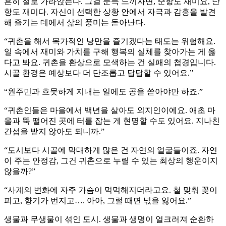
흔히 절로 가라앉는다. 그걸 문득 느끼자면, 순항도 재미요, 난
항도 재미다. 자신이 선택한 상황 안에서 자극과 감흥을 발견
해 즐기는 데에서 삶의 풍미는 돋아난다.
“귀촌을 해서 목가적인 낭만을 즐기겠다는 태도는 위험해요.
일 속에서 재미와 가치를 구해 행복의 실체를 찾아가는 게 옳
다고 봐요. 귀촌을 환상으로 모색하는 건 실패의 첩경입니다.
시골 환경은 예상보다 더 단조롭고 답답할 수 있어요.”
“원주민과 흐뭇하게 지내는 일에도 공을 쏟아야만 하죠.”
“귀촌인들은 마을에서 백년을 살아도 외지인이에요. 애초 마
을과 뚝 떨어진 곳에 터를 잡는 게 현명할 수도 있어요. 지나친
간섭을 받지 않아도 되니까.”
“도시보다 시골에 막대하게 많은 건 자연의 얼굴들이죠. 자연
이 주는 안정감, 그건 귀촌으로 누릴 수 있는 최상의 행운이지
않을까?”
“사계의 변화에 자주 가슴이 먹먹해지더라고요. 철 맞춰 꽃이
피고, 향기가 번지고…. 아아, 그럴 때면 넋을 잃어요.”
생물과 무생물이 섞인 도시. 생물과 생명이 얼크러져 순환하