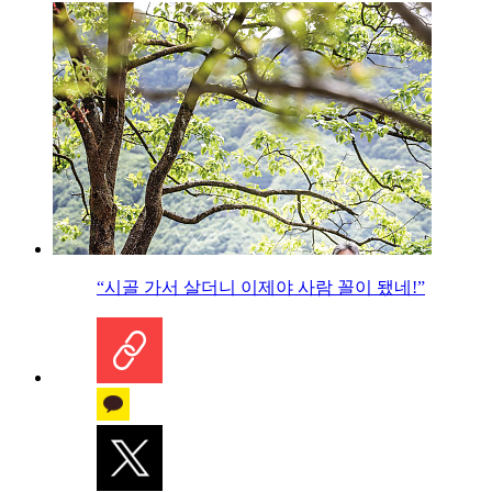
“시골 가서 살더니 이제야 사람 꼴이 됐네!”