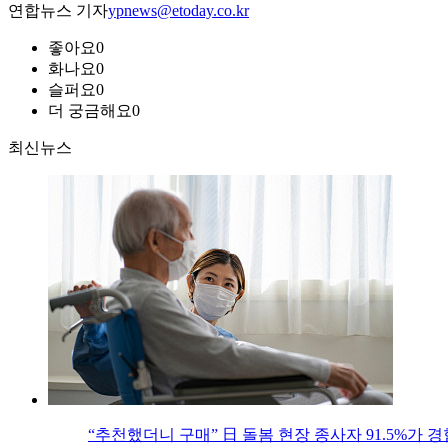
연합뉴스 기자
ypnews@etoday.co.kr
좋아요
0
화나요
0
슬퍼요
0
더 궁금해요
0
최신뉴스
“추천했더니 구매” 日 돌봄 현장 종사자 91.5%가 경