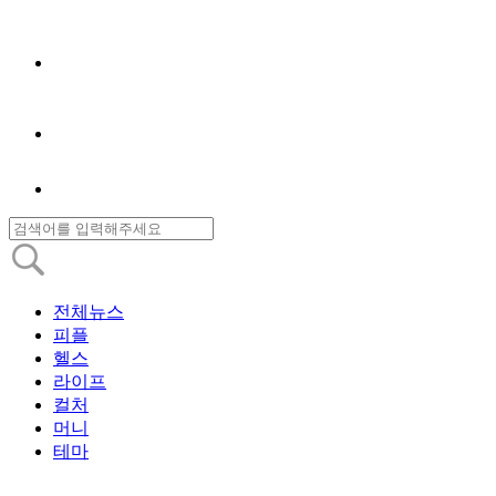
전체뉴스
피플
헬스
라이프
컬처
머니
테마