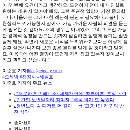
이 첫 번째 요건이라고 생각해요. 도전하기 전에 내가 진실로
원하는 게 뭔지 알아야 해요. 그런 주관적 열망이 가장 중요합
니다. 다음에는 그에 대한 객관적 판단도 필요하다고 봅니다.
현실적으로 가능한지 말이죠. 가장 가까운 사람의 의견을 듣는
게 필요한 것 같아요. 저의 경우는 아내였죠. 그리고 도전 가능
한 경제적 상황을 만드는 것까지 점검하면 실행에 옮기는 일만
남게 돼요. 막연히 새로운 시작을 두려워하기보다는 이렇게 점
검후 실천해나가다 보면 좋은 결과를 얻게 될 것이라고 믿어
요. 마음속에 어떤 열망이 뜨겁게 자리 잡고 있는지 찾아보시
라고 권하고 싶습니다.”
이준호 기자
jhlee@etoday.co.kr
#오세범
#전참시
#세월호
이준호 기자의 주요 뉴스
⌞
“해로하면 손해?” 8·3 세제개편에 ‘황혼이혼’ 조장 논란
⌞
민간형 노인일자리 참여자, ‘배움 의지’도 높았다
⌞
청년보다 술·디저트 더 찾아… 日 '고령 1인 가구'의 반
전 식탁
좋아요
0
화나요
0