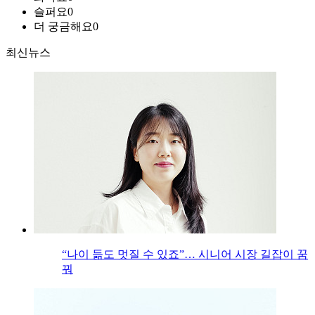
슬퍼요
0
더 궁금해요
0
최신뉴스
“나이 듦도 멋질 수 있죠”… 시니어 시장 길잡이 꿈
꿔