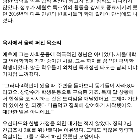
당한 압력을 막는 법적 우산이 되고자 집회 참석도 마다하지
않았다. 정부가 세월호 특조위의 활동을 강제로 종료시키려 했
던 2016년엔 다른 민변의 변호사들과 함께 릴레이 단식에도 나
섰다.
옥사에서 울려 퍼진 목소리
애초에 그는 사회운동에 적극적인 청년은 아니었다. 서울대학
교 언어학과에 재학 중이던 시절, 그는 학자를 꿈꾸던 평범한
학생이었다. 많은 학우들이 외치던 독재정권 타도는 남의 이야
기처럼 느껴졌다.
“그러다 4학년이 됐을 때 주변을 돌아보니 동기들이 사라졌더
라고요. 상당수가 학생운동으로 구속된 거죠. 독재 말 상황에
서 현실을 도외시하는 것은 도피임을 깨달았어요. 그제야 가만
히 있어선 안 되겠다 마음먹고 집회에 참여하기 시작했어요.
대단한 일은 아니에요.”
유신타도와 헌법 개정을 외친 대가는 적지 않았다. 징역 2년.
긴급조치 9호를 위반했다는 이유였다. 그래도 적잖은 형량과
옥살이는 그를 기죽게 하진 못했던 모양이다.