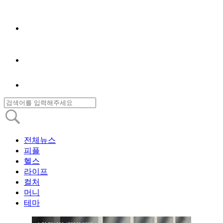
전체뉴스
피플
헬스
라이프
컬처
머니
테마