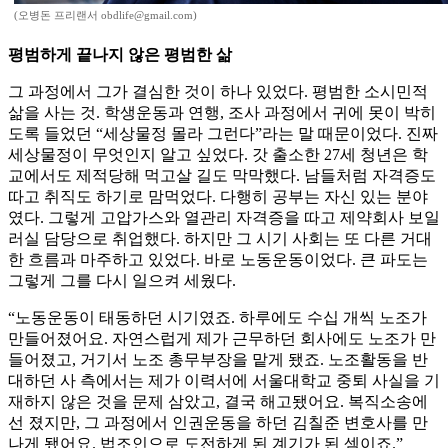
(오병돈 프리랜서 obdlife@gmail.com)
평범하게 끝나지 않은 평범한 삶
그 과정에서 그가 결심한 것이 하나 있었다. 평범한 소시민적
삶을 사는 것. 학생운동과 연행, 조사 과정에서 귀에 못이 박히
도록 들었던 “세상물정 몰라 그런다”라는 말 때문이었다. 진짜
세상물정이 무엇인지 알고 싶었다. 갓 출소한 27세 청년은 학
교에서도 제적당해 먹고살 길도 막막했다. 남들처럼 자격증도
따고 취직도 하기로 맘먹었다. 다행히 공부는 자신 있는 분야
였다. 그렇게 고압가스와 열관리 자격증을 따고 제약회사 보일
러실 담당으로 취업했다. 하지만 그 시기 사회는 또 다른 거대
한 흐름과 마주하고 있었다. 바로 노동운동이었다. 큰 파도는
그렇게 그를 다시 일으켜 세웠다.
“노동운동이 태동하던 시기였죠. 하루에도 수십 개씩 노조가
만들어졌어요. 자연스럽게 제가 근무하던 회사에도 노조가 만
들어졌고, 거기서 노조 총무부장을 맡게 됐죠. 노조활동을 반
대하던 사 측에서는 제가 이력서에 서울대학교 중퇴 사실을 기
재하지 않은 것을 문제 삼았고, 결국 해고됐어요. 복직소송에
선 졌지만, 그 과정에서 인권운동을 하던 김칠준 변호사를 만
나게 됐어요. 법조인으로 도전하게 된 계기가 된 셈이죠.”