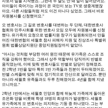
사로서 일을 시작했죠. 그런데 두 달도 안 돼 일이 일어났어요.
아이들이 죽어가는 과정이 온 국민이 보는 TV로 생중계됐잖
아요. 다른 사람들처럼 저도 이건 아니다 싶었죠. 그래서 바로
자원봉사를 신청했어요.”
오 변호사는 그 길로 변호사를 대변하는 두 단체, 대한변호사
협회와 민주사회를 위한 변호사 모임 모두에 자원봉사를 신청
했다. 유가족의 요청으로 법률지원 창구가 일원화되면서 만들
어진 대한변협의 세월호 참사 피해자 지원 및 진상조사 특별위
원회 법률상담지원단 중앙지원팀장까지 맡았다.
“아시는 것처럼 부당한 여러 원인 때문에 유가족은 스스로 조
직을 갖춰야 했어요. 그래서 상주 역할부터 당직까지 반별로
움직였는데, 이에 맞춰 변호사들도 반별로 담당이 정해졌죠.
전 2학년 1반을 맡아 특히 1반 가족들과 친분이 두터워졌어요.
반별 스케줄에 맞춰 저도 정기적으로 안산으로 달려갔죠. 뿐만
아니라 세월호 유족들과도 두루 친해졌어요. 4년을 함께 지냈
으니까요.”
2학년 1반에서는 세월호 인양과 함께 뒤늦게 가족에게 돌아온
조은화 양을 비롯해 학생 18명의 희생자가 발생했다. 세월호
유가족에게 오 변호사는 의지하는 기둥 중 하나였다. 그는 부