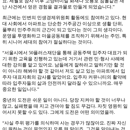
요. 세월호 참사 이후 고양터미널 화재나 오룡호 침몰같은 재
난 사건에서 얻은 경험을 결과물로 만들게 되었습니다.”
최근에는 민변의 민생경제위원회 활동에도 참여하고 있다. 현
대 사회에서 아파트는 단순한 거주공간 이상으로 생활 단위,
풀뿌리 민주주의의 근간이 되고 있다는 것이 그의 생각이다.
운영을 투명화하고 마을공동체를 조직하기 위해서는 주민, 특
히 시니어 세대의 참여가 절실하다는 것이다.
“서울시에서 50플러스재단을 통해 공동주택 입주자 대표가 되
기 위한 교육을 진행하고 있는데 거기서 관련 민·형사 사례에
대한 강의를 맡고 있어요. 남들에게 잘하라고 말하기만 할 것
이 아니라 해봐야 할 것 같아서 저도 살고 있는 아파트에서 입
주자 대표자회의 감사를 맡았어요. 입주자 커뮤니티의 활약에
따라 입주자들의 삶과 안전까지 달라질 수 있으니까요. 매우
중요한 일입니다.”
중년의 도전은 쉬운 일이 아니다. 당장 지켜야 할 것이 너무나
많고, 실패했을 때 지고 견뎌야 할 짐도 무겁다. 자칫 영원히 일
어서지 못할 수도 있다. 그에게 도전은 어떤 의미였을까.
“사실 주위 평가를 의식하며 사는 경우가 많잖아요. 진짜 자신
이 원하는 것이 무엇인지 모른 채 말이죠. 그것을 알아내는 것