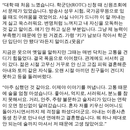
“대학 때 처음 느꼈습니다. 학군단(ROTC) 신청 때 신원조회에
서 문제가 있었습니다. 방송사 성우 시험, 국가공무원으로 있
을 때도 어려움을 겪었어요. 사실 나이가 드니까 이 말 꺼내는
게 싫고 쑥스러워요. 변명처럼 느껴지고 내 자신을 모독하는
것 같고 말이죠. 얘기 안 하고 싶은 부분입니다. 그냥 제 능력이
부족했기 때문에 안 된 거겠죠. 가령 ‘키가 남보다 작아서 학군
단 입단이 안 됐다’라든지 말이죠.(웃음)”
지금은 웃으며 옛일을 말하지만 그때는 매번 닥치는 고통을 견
디기 힘들었다. 결국 폭음으로 이어졌다. 관계에도 서서히 금
이 갔다. 젊은 시절 고무신 거꾸로 안 신고 고집 피워 결혼해준
아내와 토끼 같은 자식들, 오랜 시절 아끼던 친구들이 견디지
못하고 등을 돌려버렸다.
“아주 심했던 것 같아요. 이제야 이야기를 꺼냅니다. 고통 때문
에 술을 엄청 마셨습니다. 좋아서, 억지로, 서러워서, 분노를 참
지 못해서요. 거리, 안주, 주량 불문하고 술자리가 있다는 연락
이 오면 정신없이 달려갔습니다. 혼자 저를 키우신 어머니도
돌아가시면서까지 제 걱정을 하셨다더군요. 아내는 이종사촌
동생 친구로 만나 6년 연애하고 결혼했습니다. 뭐 하나 제대로
안 되는데 술까지 마셔서 저 때문에 고생 많았어요.”