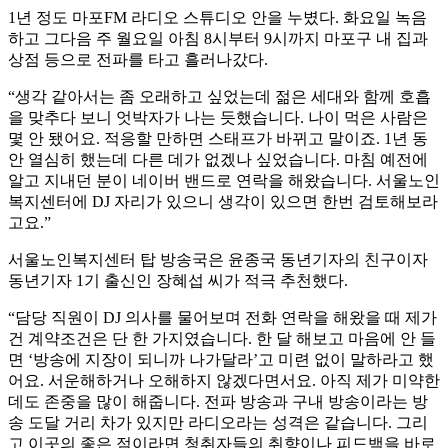
1년 정도 마포FM 라디오 스튜디오 안을 누볐다. 화요일 녹음
하고 그다음 주 월요일 아침 8시부터 9시까지 마포구 내 집과
상점 등으로 전파를 타고 흘러나갔다.
“생각 같아서는 좀 오래하고 싶었는데 젊은 세대와 함께 호흡
을 맞추다 보니 엇박자가 나는 듯했습니다. 나이 먹은 사람은
몇 안 됐어요. 적응할 만하면 스태프가 바뀌고 말이죠. 1년 동
안 열심히 했는데 다른 데가 없겠나 싶었습니다. 마침 예전에
알고 지내던 분이 네이버 밴드로 연락을 해왔습니다. 서울노인
복지센터에 DJ 자리가 있으니 생각이 있으면 한번 검토해보라
고요.”
서울노인복지센터 탑 방송국은 윤종국 동년기자의 친구이자
동년기자 1기 출신인 장혜섭 씨가 적극 추천했다.
“담당 직원이 DJ 의사를 물어보며 전화 연락을 해왔을 때 제가
건 계약조건은 단 한 가지였습니다. 한 달 해보고 마음에 안 들
면 ‘방송에 지장이 되니까 나가달라’고 미련 없이 말하라고 했
어요. 서운해하거나 오해하지 않겠다면서요. 아직 제가 미약한
데도 존중을 많이 해줍니다. 전파 방송과 구내 방송이라는 방
송 도달 거리 차가 있지만 라디오라는 성격은 같습니다. 그리
고 이곳의 좋은 점이라면 청취자들의 취향이나 피드백을 바로