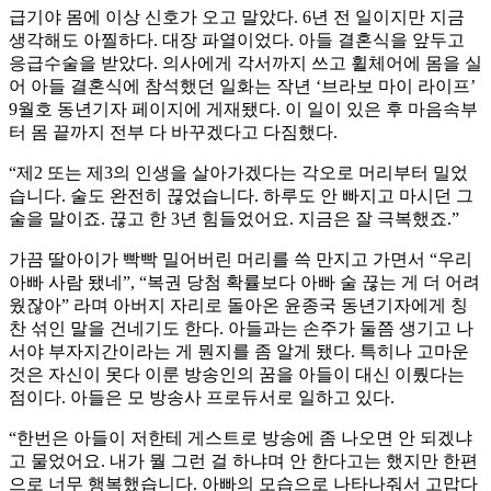
급기야 몸에 이상 신호가 오고 말았다. 6년 전 일이지만 지금
생각해도 아찔하다. 대장 파열이었다. 아들 결혼식을 앞두고
응급수술을 받았다. 의사에게 각서까지 쓰고 휠체어에 몸을 실
어 아들 결혼식에 참석했던 일화는 작년 ‘브라보 마이 라이프’
9월호 동년기자 페이지에 게재됐다. 이 일이 있은 후 마음속부
터 몸 끝까지 전부 다 바꾸겠다고 다짐했다.
“제2 또는 제3의 인생을 살아가겠다는 각오로 머리부터 밀었
습니다. 술도 완전히 끊었습니다. 하루도 안 빠지고 마시던 그
술을 말이죠. 끊고 한 3년 힘들었어요. 지금은 잘 극복했죠.”
가끔 딸아이가 빡빡 밀어버린 머리를 쓱 만지고 가면서 “우리
아빠 사람 됐네”, “복권 당첨 확률보다 아빠 술 끊는 게 더 어려
웠잖아” 라며 아버지 자리로 돌아온 윤종국 동년기자에게 칭
찬 섞인 말을 건네기도 한다. 아들과는 손주가 둘쯤 생기고 나
서야 부자지간이라는 게 뭔지를 좀 알게 됐다. 특히나 고마운
것은 자신이 못다 이룬 방송인의 꿈을 아들이 대신 이뤘다는
점이다. 아들은 모 방송사 프로듀서로 일하고 있다.
“한번은 아들이 저한테 게스트로 방송에 좀 나오면 안 되겠냐
고 물었어요. 내가 뭘 그런 걸 하냐며 안 한다고는 했지만 한편
으로 너무 행복했습니다. 아빠의 모습으로 나타나줘서 고맙다