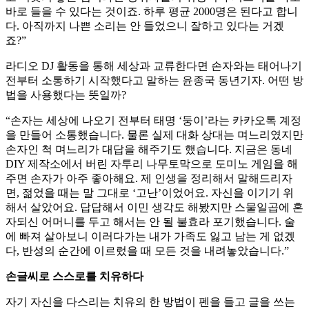
바로 들을 수 있다는 것이죠. 하루 평균 2000명은 된다고 합니
다. 아직까지 나쁜 소리는 안 들었으니 잘하고 있다는 거겠
죠?”
라디오 DJ 활동을 통해 세상과 교류한다면 손자와는 태어나기
전부터 소통하기 시작했다고 말하는 윤종국 동년기자. 어떤 방
법을 사용했다는 뜻일까?
“손자는 세상에 나오기 전부터 태명 ‘둥이’라는 카카오톡 계정
을 만들어 소통했습니다. 물론 실제 대화 상대는 며느리였지만
손자인 척 며느리가 대답을 해주기도 했습니다. 지금은 동네
DIY 제작소에서 버린 자투리 나무토막으로 도미노 게임을 해
주면 손자가 아주 좋아해요. 제 인생을 정리해서 말해드리자
면, 젊었을 때는 말 그대로 ‘고난’이었어요. 자신을 이기기 위
해서 살았어요. 답답해서 이민 생각도 해봤지만 스물일곱에 혼
자되신 어머니를 두고 해서는 안 될 불효라 포기했습니다. 술
에 빠져 살아보니 이러다가는 내가 가족도 잃고 남는 게 없겠
다, 반성의 순간에 이르렀을 때 모든 것을 내려놓았습니다.”
손글씨로 스스로를 치유하다
자기 자신을 다스리는 치유의 한 방법이 펜을 들고 글을 쓰는