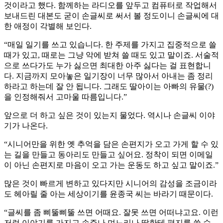
것이라고 했다. 함께하는 라디오를 앞두고 컴퓨터로 작업해서
보내드린 대본도 굳이 손글씨로 써서 볼 정도이니 손글씨에 대
한 애정이 각별해 보인다.
“매일 일기를 쓰고 있습니다. 한 주제를 가지고 집중적으로 쓸
때가 있고, 때로는 그냥 악에 받쳐 쓸 때도 있고 말이죠. 서술적
으로 쓰다가도 누가 싫으면 최대한 아주 싫다는 걸 표현합니
다. 지금까지 모아놓은 일기장이 너무 많아서 아내는 좀 정리
하라고 하는데 잘 안 됩니다. 그래도 딸아이는 아빠의 유물(?)
을 인정해줘서 고마울 따름입니다.”
앞으로 더 하고 싶은 것이 있는지 물었다. 역시나 손글씨 이야
기가 나온다.
“시니어만을 위한 옛 추억을 담은 손편지가 오고 가게 할 수 있
는 길을 만들고 동아리도 만들고 싶어요. 정착이 되면 이메일
이 아닌 손편지로 마음이 오고 가는 운동도 하고 싶고 말이죠.”
많은 것이 빠르게 변하고 있다지만 시니어의 감성을 조금이라
도 헤아릴 줄 아는 세상이기를 윤종국 씨는 바라기 때문이다.
“글씨를 좀 삐뚤삐뚤 쓰면 어때요. 잘못 쓰면 어떠냐고요. 이런
저런 이야기를 가지고 손주나 며느리나 딸한테 편지를 쓸 수