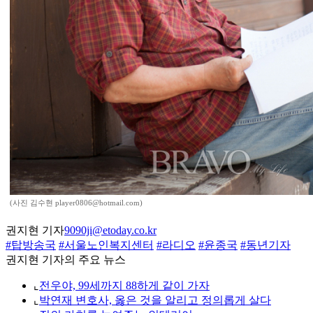
(사진 김수현 player0806@hotmail.com)
권지현 기자
9090ji@etoday.co.kr
#탑방송국
#서울노인복지센터
#라디오
#윤종국
#동년기자
권지현 기자의 주요 뉴스
⌞
전우야, 99세까지 88하게 같이 가자
⌞
박연재 변호사, 옳은 것을 알리고 정의롭게 살다