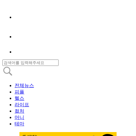
전체뉴스
피플
헬스
라이프
컬처
머니
테마