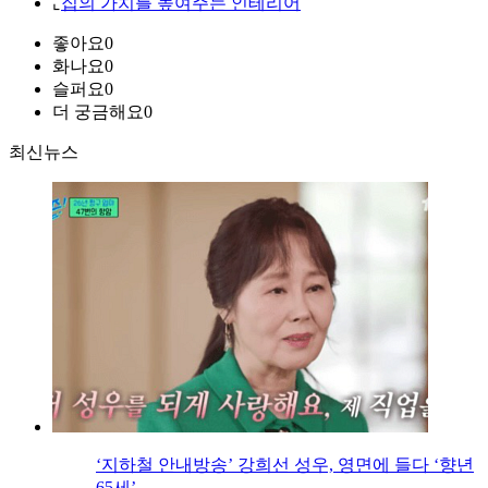
⌞
집의 가치를 높여주는 인테리어
좋아요
0
화나요
0
슬퍼요
0
더 궁금해요
0
최신뉴스
‘지하철 안내방송’ 강희선 성우, 영면에 들다 ‘향년
65세’