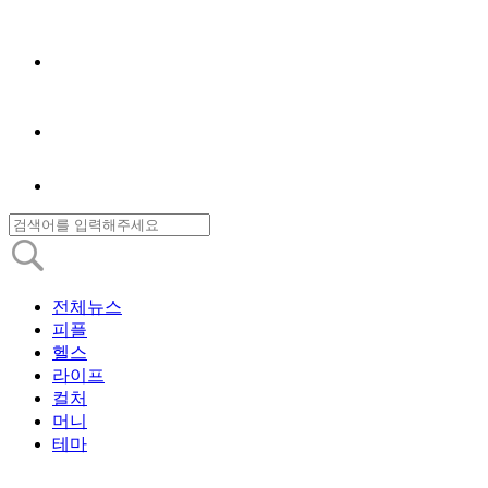
전체뉴스
피플
헬스
라이프
컬처
머니
테마