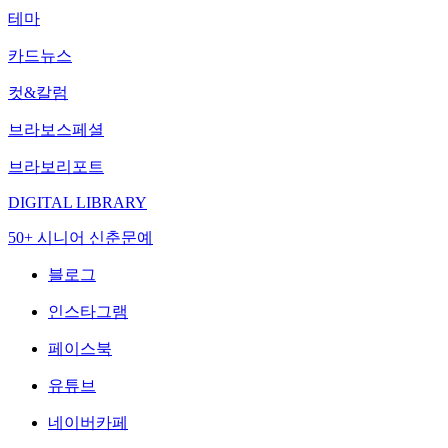
테마
카드뉴스
컷&칼럼
브라보스페셜
브라보리포트
DIGITAL LIBRARY
50+ 시니어 신춘문예
블로그
인스타그램
페이스북
유튜브
네이버카페