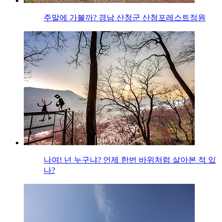
주말에 가볼까? 경남 산청군 산청포레스트정원
나여! 넌 누구냐? 언제 한번 바위처럼 살아본 적 있
나?