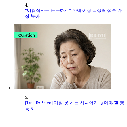
4.
“아침식사는 든든하게” 70세 이상 식생활 점수 가
장 높아
5.
[Trend&Bravo] 거절 못 하는 시니어가 끊어야 할 행
동 5