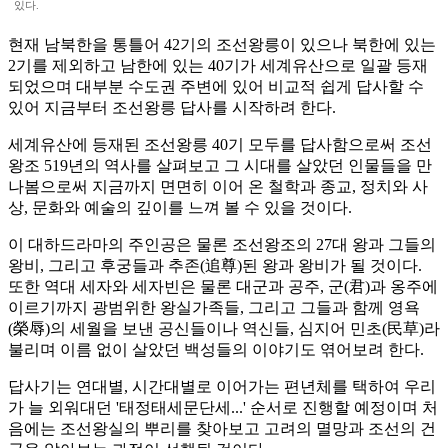
있다.
현재 남북한을 통틀어 42기의 조선왕릉이 있으나 북한에 있는
2기를 제외하고 남한에 있는 40기가 세계유산으로 일괄 등재
되었으며 대부분 수도권 주변에 있어 비교적 쉽게 답사할 수
있어 지금부터 조선왕릉 답사를 시작하려 한다.
세계유산에 등재된 조선왕릉 40기 모두를 답사함으로써 조선
왕조 519년의 역사를 살펴보고 그 시대를 살았던 인물들을 만
나봄으로써 지금까지 면면히 이어 온 철학과 종교, 정치와 사
상, 문화와 예술의 깊이를 느껴 볼 수 있을 것이다.
이 대하드라마의 주인공은 물론 조선왕조의 27대 왕과 그들의
왕비, 그리고 후궁들과 추존(追尊)된 왕과 왕비가 될 것이다.
또한 역대 세자와 세자빈은 물론 대군과 공주, 군(君)과 옹주에
이르기까지 광범위한 왕실가족들, 그리고 그들과 함께 영욕
(榮辱)의 세월을 보낸 공신들이나 역신들, 심지어 민초(民草)라
불리며 이름 없이 살았던 백성들의 이야기도 엮어보려 한다.
답사기는 연대별, 시간대별로 이어가는 편년체를 택하여 우리
가 늘 외워대던 '태정태세문단세...' 순서로 진행할 예정이며 처
음에는 조선왕실의 뿌리를 찾아보고 고려의 멸망과 조선의 건