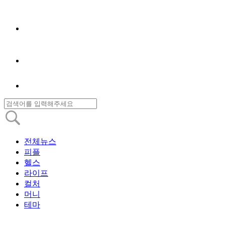
전체뉴스
피플
헬스
라이프
컬처
머니
테마