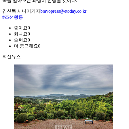
국을 알아보는 과정이 선행될 것이다.
김신묵 시니어기자
bravopress@etoday.co.kr
#조선왕릉
좋아요
0
화나요
0
슬퍼요
0
더 궁금해요
0
최신뉴스