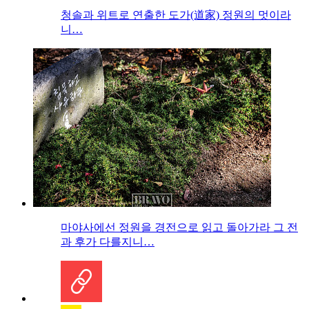
청솔과 위트로 연출한 도가(道家) 정원의 멋이라
니…
마야사에선 정원을 경전으로 읽고 돌아가라 그 전
과 후가 다를지니…