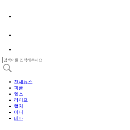
전체뉴스
피플
헬스
라이프
컬처
머니
테마