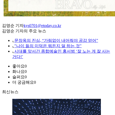
김영순 기자
kys0701@etoday.co.kr
김영순 기자의 주요 뉴스
⌞
문장옥의 진심, “가림없이 내어줘야 공감 얻어”
⌞
"나이 듦의 미덕은 뭐든지 덜 하는 것"
⌞
시대를 앞서간 종합예술인 홍서범 ‘잘 노는 게 잘 사는
거다!’
좋아요
0
화나요
0
슬퍼요
0
더 궁금해요
0
최신뉴스