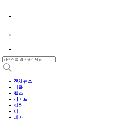
전체뉴스
피플
헬스
라이프
컬처
머니
테마