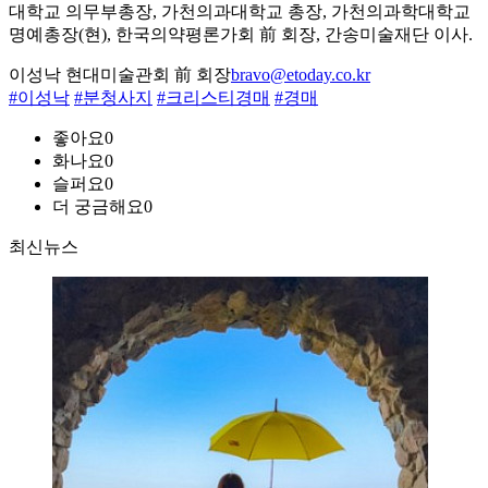
대학교 의무부총장, 가천의과대학교 총장, 가천의과학대학교
명예총장(현), 한국의약평론가회 前 회장, 간송미술재단 이사.
이성낙 현대미술관회 前 회장
bravo@etoday.co.kr
#이성낙
#분청사지
#크리스티경매
#경매
좋아요
0
화나요
0
슬퍼요
0
더 궁금해요
0
최신뉴스