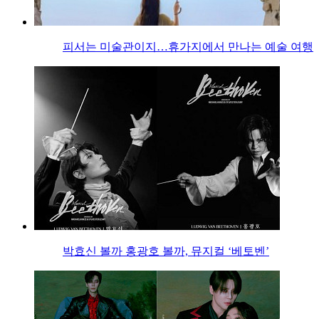
피서는 미술관이지…휴가지에서 만나는 예술 여행
박효신 볼까 홍광호 볼까, 뮤지컬 ‘베토벤’