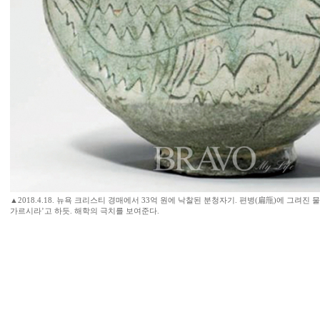
▲2018.4.18. 뉴욕 크리스티 경매에서 33억 원에 낙찰된 분청자기. 편병(扁甁)에 그려진 
가르시라’고 하듯. 해학의 극치를 보여준다.