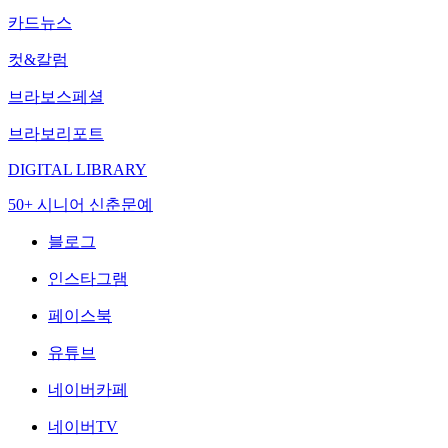
카드뉴스
컷&칼럼
브라보스페셜
브라보리포트
DIGITAL LIBRARY
50+ 시니어 신춘문예
블로그
인스타그램
페이스북
유튜브
네이버카페
네이버TV