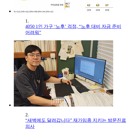
1.
4050 1인 가구 ‘노후’ 걱정, “노후 대비 자금 준비
어려워”
2.
“새벽에도 달려갑니다” 재가임종 지키는 방문진료
의사