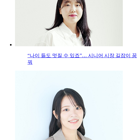
“나이 듦도 멋질 수 있죠”… 시니어 시장 길잡이 꿈
꿔