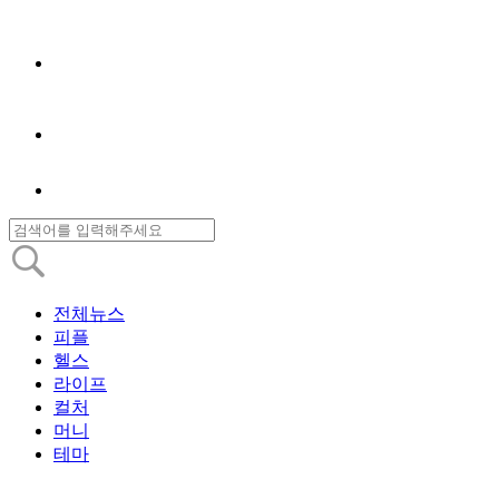
전체뉴스
피플
헬스
라이프
컬처
머니
테마