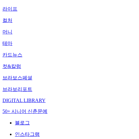
라이프
컬처
머니
테마
카드뉴스
컷&칼럼
브라보스페셜
브라보리포트
DIGITAL LIBRARY
50+ 시니어 신춘문예
블로그
인스타그램