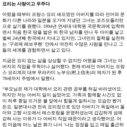
요리는 사랑이고 우주다
어렸을 때부터 프랑스 요리 셰프였던 아버지를 따라 언어와 문
화가 다른 나라와 일본을 오가며 지냈던 그녀는 코즈모폴리턴
으로 살기를 원했다. 1994년 연세대 대학원 국문학과에 입학하
면서 처음 한국 땅을 밟은 뒤 한국 남자를 만나 두 아이를 낳고
벌써 24년째 한국에서 지내고 있지만, 그녀만의 철학을 실천하
는 ‘구르메 레브쿠헨’ 안에서 여전히 수많은 사람을 만나고 그
들의 세계를 경험하면서 살고 있다.
지금은 요리 없는 삶을 상상할 수 없지만 어렸을 때 그녀는 아
버지의 직업을 무척이나 싫어했다. 현재 85세인 아버지는 프랑
스 요리계의 대부 무라카미 노부오(村上信夫)의 제자가 된 후
78세까지 주방에서 일했다.
“부모님은 제가 대학에서 요리 관련 공부를 하길 바라셨어요.
하지만 저는 아버지 일이 싫었어요. 가족과 함께할 시간도 없
이 하루 종일 뜨거운 불 앞에서 힘들게 일하시는 모습만 봤거
든요. 일본대사관 전속 요리장으로 있던 아버지가 독일에서 돌
아와 고향 사도에서 레스토랑을 운영하셨는데 갑갑하게 섬에
갇혀 사는 이유가 다 아버지 직업 때문이라고 생각했어요. 어
린 마음에 어느 날은 화가 나서 ‘나는 정장을 입고 매일 출근하