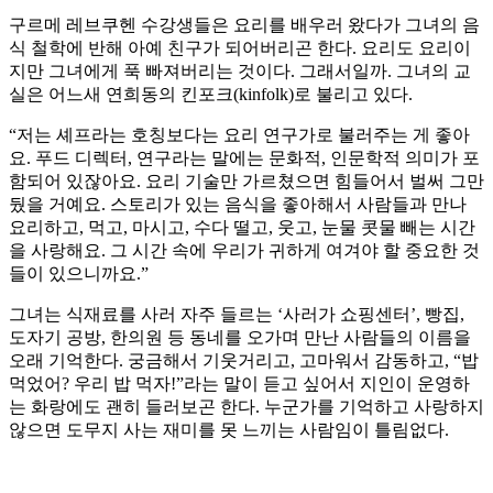
구르메 레브쿠헨 수강생들은 요리를 배우러 왔다가 그녀의 음
식 철학에 반해 아예 친구가 되어버리곤 한다. 요리도 요리이
지만 그녀에게 푹 빠져버리는 것이다. 그래서일까. 그녀의 교
실은 어느새 연희동의 킨포크(kinfolk)로 불리고 있다.
“저는 셰프라는 호칭보다는 요리 연구가로 불러주는 게 좋아
요. 푸드 디렉터, 연구라는 말에는 문화적, 인문학적 의미가 포
함되어 있잖아요. 요리 기술만 가르쳤으면 힘들어서 벌써 그만
뒀을 거예요. 스토리가 있는 음식을 좋아해서 사람들과 만나
요리하고, 먹고, 마시고, 수다 떨고, 웃고, 눈물 콧물 빼는 시간
을 사랑해요. 그 시간 속에 우리가 귀하게 여겨야 할 중요한 것
들이 있으니까요.”
그녀는 식재료를 사러 자주 들르는 ‘사러가 쇼핑센터’, 빵집,
도자기 공방, 한의원 등 동네를 오가며 만난 사람들의 이름을
오래 기억한다. 궁금해서 기웃거리고, 고마워서 감동하고, “밥
먹었어? 우리 밥 먹자!”라는 말이 듣고 싶어서 지인이 운영하
는 화랑에도 괜히 들러보곤 한다. 누군가를 기억하고 사랑하지
않으면 도무지 사는 재미를 못 느끼는 사람임이 틀림없다.