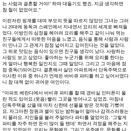
는 사람과 결혼할 거야!’ 하며 대들기도 했죠. 지금 생각하면
참 철이 없었어요.”
이런저런 핑계를 대며 부모의 뜻을 따르지 않았던 그녀는 그러
나 20대에 동독과 스페인에서 지내면서 요리의 세계로 빠져들
었다. 이방인의 심정을 헤아려 요리를 해주고 같이 나눠 먹는
친구들에게서 따뜻한 마음을 느꼈고, 음식을 통해 사람과 사람
이 만나고 그 관계가 점점 넓어지고 깊어진다는 것을 알았다.
그 뒤로 맛있는 음식이 있으면 친구들 생각이 났다. 사랑하는
사람도 보고 싶었다. 좋아하는 누군가를 위해 요리를 한다는
게 얼마나 행복한 일인지도 그때 알았다. 그리고 그 마음에 점
점 중독(?)되어갔다. 결혼해서 살던 아파트에서 단독주택으로
이사한 이유 중 하나가 언제든 바비큐 파티를 하고 싶어서였다
니 참 대책 없이 귀여운 여인이다.
“아파트 베란다에서 바비큐 파티를 할 때 경비실 인터폰이 울
린 적도 있어요.(웃음) 빨리 그곳을 벗어나고 싶었죠. 마침내
단독주택을 샀을 때 마치 신한테 선물을 받은 것처럼 기뻤어
요. 자그마한 정원과 별이 있는 밤하늘이 얼마나 감격스러웠는
지 몰라요. 지인들을 불러 주말마다 파티를 열었어요. ‘그렇게
파티를 자주 하면 돈이 많이 들 텐데’ 하면서 걱정을 해주는 지
인도 있었어요. 요리는 문화예요. 그리고 우주예요. 문화를 나