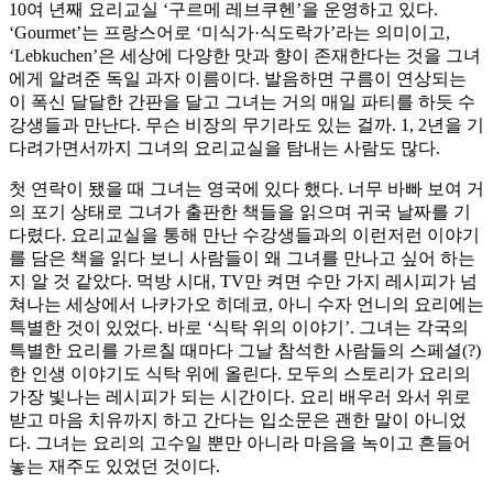
10여 년째 요리교실 ‘구르메 레브쿠헨’을 운영하고 있다.
‘Gourmet’는 프랑스어로 ‘미식가·식도락가’라는 의미이고,
‘Lebkuchen’은 세상에 다양한 맛과 향이 존재한다는 것을 그녀
에게 알려준 독일 과자 이름이다. 발음하면 구름이 연상되는
이 폭신 달달한 간판을 달고 그녀는 거의 매일 파티를 하듯 수
강생들과 만난다. 무슨 비장의 무기라도 있는 걸까. 1, 2년을 기
다려가면서까지 그녀의 요리교실을 탐내는 사람도 많다.
첫 연락이 됐을 때 그녀는 영국에 있다 했다. 너무 바빠 보여 거
의 포기 상태로 그녀가 출판한 책들을 읽으며 귀국 날짜를 기
다렸다. 요리교실을 통해 만난 수강생들과의 이런저런 이야기
를 담은 책을 읽다 보니 사람들이 왜 그녀를 만나고 싶어 하는
지 알 것 같았다. 먹방 시대, TV만 켜면 수만 가지 레시피가 넘
쳐나는 세상에서 나카가오 히데코, 아니 수자 언니의 요리에는
특별한 것이 있었다. 바로 ‘식탁 위의 이야기’. 그녀는 각국의
특별한 요리를 가르칠 때마다 그날 참석한 사람들의 스페셜(?)
한 인생 이야기도 식탁 위에 올린다. 모두의 스토리가 요리의
가장 빛나는 레시피가 되는 시간이다. 요리 배우러 와서 위로
받고 마음 치유까지 하고 간다는 입소문은 괜한 말이 아니었
다. 그녀는 요리의 고수일 뿐만 아니라 마음을 녹이고 흔들어
놓는 재주도 있었던 것이다.