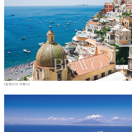
(링켄리브 여행사)