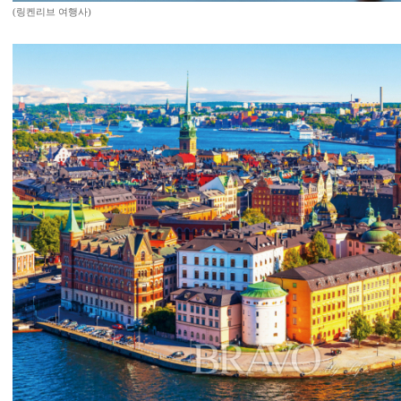
(링켄리브 여행사)