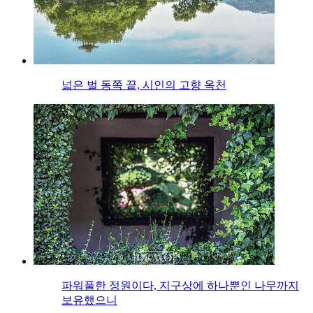
넓은 벌 동쪽 끝, 시인의 고향 옥천
파워풀한 정원이다, 지구상에 하나뿐인 나무까지
보유했으니