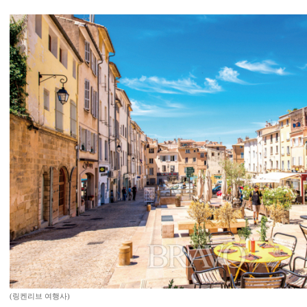
(링켄리브 여행사)