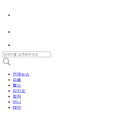
전체뉴스
피플
헬스
라이프
컬처
머니
테마