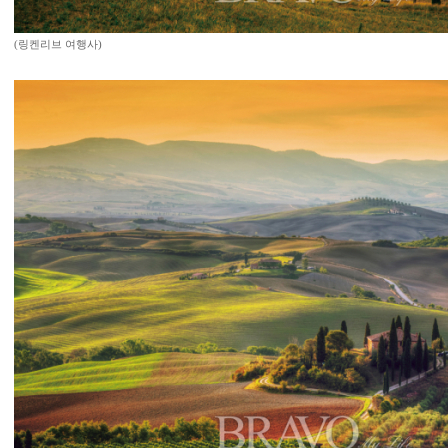
(링켄리브 여행사)