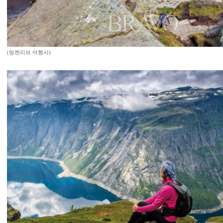
(링켄리브 여행사)