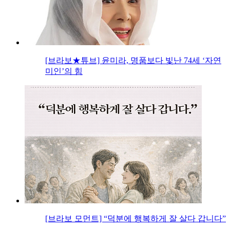
[브라보★튜브] 윤미라, 명품보다 빛난 74세 ‘자연
미인’의 힘
[브라보 모먼트] “덕분에 행복하게 잘 살다 갑니다”