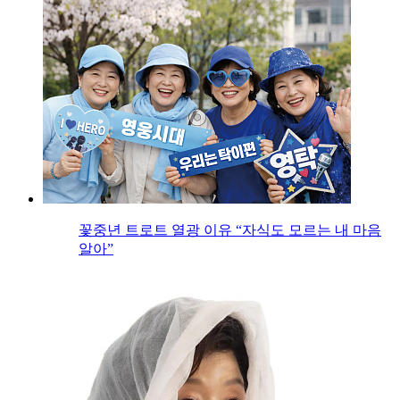
꽃중년 트로트 열광 이유 “자식도 모르는 내 마음
알아”