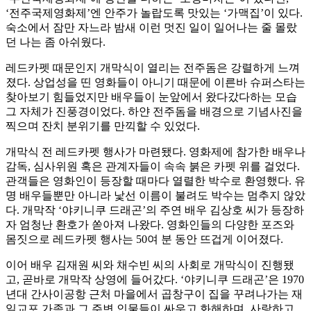
‘전주국제영화제’엔 안주가 놀랍도록 맛있는 ‘가맥집’이 있다.
숙소에서 잠만 자느라 밤새 이런 멋진 일이 일어나는 줄 몰랐
던 나는 좀 아쉬웠다.
레드카펫 때문인지 개막식이 열리는 전주돔은 강렬하게 느껴
졌다. 상업성을 띤 영화들이 아니기 때문에 이른바 슈퍼스타는
찾아보기 힘들었지만 배우들이 눈앞에서 왔다갔다하는 모습
그 자체가 진풍경이었다. 하얀 전주돔을 배경으로 기념사진을
찍으며 잔치 분위기를 만끽할 수 있었다.
개막식 전 레드카펫 행사가 마련됐다. 영화제에 참가한 배우나
감독, 심사위원 혹은 관계자들이 속속 붉은 카펫 위를 걸었다.
관객들은 영화인이 등장할 때마다 열렬한 박수로 환영했다. 유
명 배우들뿐만 아니라 낯선 이름이 불려도 박수는 멈추지 않았
다. 개막작 ‘야키니쿠 드래곤’의 주연 배우 김상호 씨가 등장하
자 엄청난 환호가 쏟아져 나왔다. 영화인들의 다양한 포즈와
몸짓으로 레드카펫 행사는 50여 분 동안 뜨겁게 이어졌다.
이어 배우 김재원 씨와 채수빈 씨의 사회로 개막식이 진행됐
고, 곧바로 개막작 상영에 들어갔다. ‘야키니쿠 드래곤’은 1970
년대 간사이공항 근처 마을에서 곱창구이 집을 꾸려나가는 재
일교포 가족과 그 주변 인물들이 싸우고 화해하며, 사랑하고