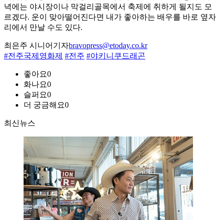
녁에는 야시장이나 막걸리골목에서 축제에 취하게 될지도 모
르겠다. 운이 맞아떨어진다면 내가 좋아하는 배우를 바로 옆자
리에서 만날 수도 있다.
최은주 시니어기자
bravopress@etoday.co.kr
#전주국제영화제
#전주
#야키니쿠드래곤
좋아요
0
화나요
0
슬퍼요
0
더 궁금해요
0
최신뉴스