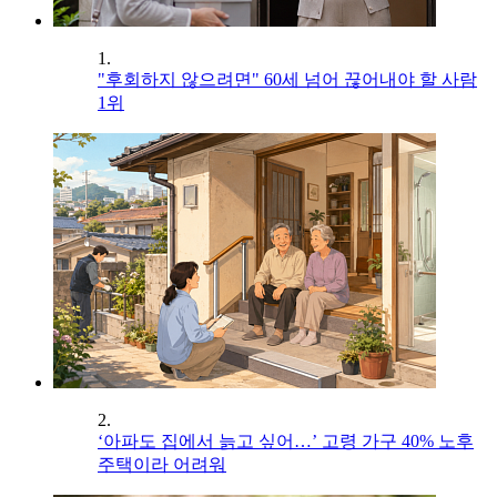
1.
"후회하지 않으려면" 60세 넘어 끊어내야 할 사람
1위
2.
‘아파도 집에서 늙고 싶어…’ 고령 가구 40% 노후
주택이라 어려워