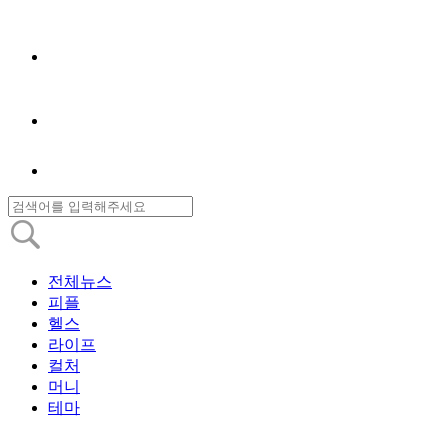
전체뉴스
피플
헬스
라이프
컬처
머니
테마