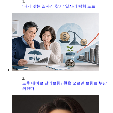
1.
‘내게 맞는 일자리 찾기’ 일자리 탐험 노트
2.
노후 대비로 달러보험? 환율 오르면 보험료 부담
커진다