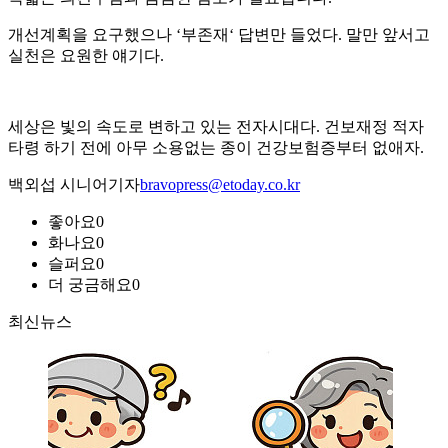
개선계획을 요구했으나 ‘부존재‘ 답변만 들었다. 말만 앞서고
실천은 요원한 얘기다.
세상은 빛의 속도로 변하고 있는 전자시대다. 건보재정 적자
타령 하기 전에 아무 소용없는 종이 건강보험증부터 없애자.
백외섭 시니어기자
bravopress@etoday.co.kr
좋아요
0
화나요
0
슬퍼요
0
더 궁금해요
0
최신뉴스