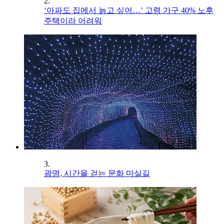
2.
‘아파도 집에서 늙고 싶어…’ 고령 가구 40% 노후
주택이라 어려워
3.
광명, 시간을 걷는 문화 마실길