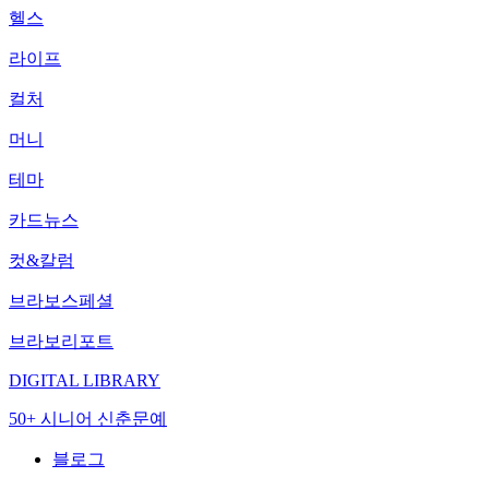
헬스
라이프
컬처
머니
테마
카드뉴스
컷&칼럼
브라보스페셜
브라보리포트
DIGITAL LIBRARY
50+ 시니어 신춘문예
블로그