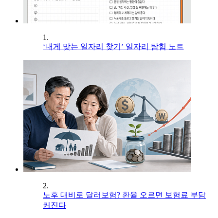
1.
‘내게 맞는 일자리 찾기’ 일자리 탐험 노트
2.
노후 대비로 달러보험? 환율 오르면 보험료 부담
커진다