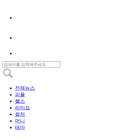
전체뉴스
피플
헬스
라이프
컬처
머니
테마