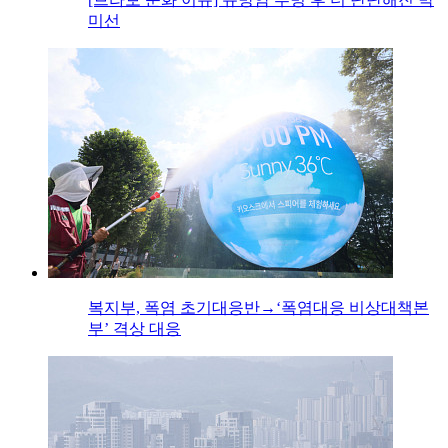
미선
복지부, 폭염 초기대응반→‘폭염대응 비상대책본
부’ 격상 대응