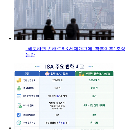
“해로하면 손해?” 8·3 세제개편에 ‘황혼이혼’ 조장
논란