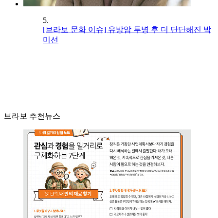
5.
[브라보 문화 이슈] 유방암 투병 후 더 단단해진 박
미선
브라보 추천뉴스