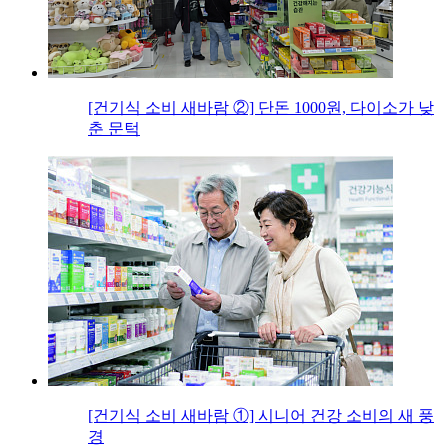
[건기식 소비 새바람 ②] 단돈 1000원, 다이소가 낮
춘 문턱
[건기식 소비 새바람 ①] 시니어 건강 소비의 새 풍
경