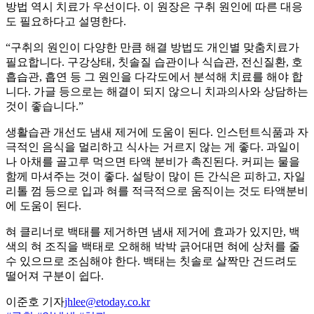
방법 역시 치료가 우선이다. 이 원장은 구취 원인에 따른 대응
도 필요하다고 설명한다.
“구취의 원인이 다양한 만큼 해결 방법도 개인별 맞춤치료가
필요합니다. 구강상태, 칫솔질 습관이나 식습관, 전신질환, 호
흡습관, 흡연 등 그 원인을 다각도에서 분석해 치료를 해야 합
니다. 가글 등으로는 해결이 되지 않으니 치과의사와 상담하는
것이 좋습니다.”
생활습관 개선도 냄새 제거에 도움이 된다. 인스턴트식품과 자
극적인 음식을 멀리하고 식사는 거르지 않는 게 좋다. 과일이
나 아채를 골고루 먹으면 타액 분비가 촉진된다. 커피는 물을
함께 마셔주는 것이 좋다. 설탕이 많이 든 간식은 피하고, 자일
리톨 껌 등으로 입과 혀를 적극적으로 움직이는 것도 타액분비
에 도움이 된다.
혀 클리너로 백태를 제거하면 냄새 제거에 효과가 있지만, 백
색의 혀 조직을 백태로 오해해 박박 긁어대면 혀에 상처를 줄
수 있으므로 조심해야 한다. 백태는 칫솔로 살짝만 건드려도
떨어져 구분이 쉽다.
이준호 기자
jhlee@etoday.co.kr