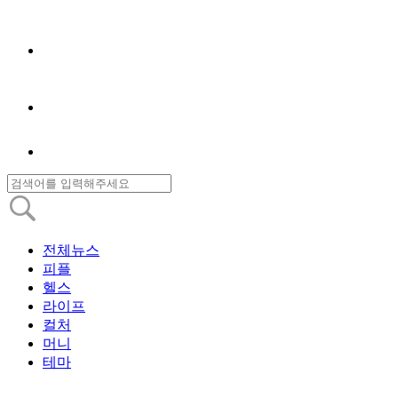
전체뉴스
피플
헬스
라이프
컬처
머니
테마