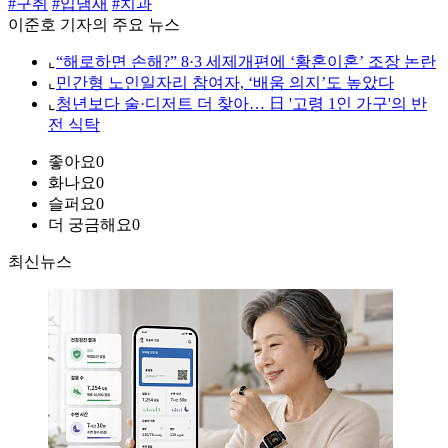
#구취
#입냄새
#치과
이준호 기자의 주요 뉴스
⌞
“해로하면 손해?” 8·3 세제개편에 ‘황혼이혼’ 조장 논란
⌞
민간형 노인일자리 참여자, ‘배움 의지’도 높았다
⌞
청년보다 술·디저트 더 찾아… 日 '고령 1인 가구'의 반
전 식탁
좋아요
0
화나요
0
슬퍼요
0
더 궁금해요
0
최신뉴스