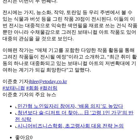
전시는 이번이 두 번째다.
전시에는 가지, 능소화, 작약, 토란잎 등 우리 주변에서 볼 수
있는 식물과 버섯 등을 그린 작품 20점이 전시된다. 이들의 이
번 전시는 대중적으로 익숙한 색연필을 재료로 쓰는 건식 작품
뿐만 아니라 수채물감으로 그려진 보태니컬 아트 작품도 있어
대중의 관심을 끌 것으로 보인다.
이해련 작가는 “매체 기고를 포함한 다양한 작품 활동을 통해
그려진 작품들이 전시될 예정”이라고 소개하고, “최근 취미 활
동의 하나로 대중화되고 있는 보태니컬 아트의 저변확대에 기
여하는 계기가 되길 희망한다”고 말했다.
이준호 기자
jhlee@etoday.co.kr
#보태니컬
#회화
#컬러링
이준호 기자의 주요 뉴스
⌞
민간형 노인일자리 참여자, ‘배움 의지’도 높았다
⌞
청년보다 술·디저트 더 찾아… 日 '고령 1인 가구'의 반
전 식탁
⌞
시니어비즈니스학회, 초고령사회 대응 전략 논의
좋아요
0