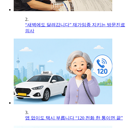
2.
“새벽에도 달려갑니다” 재가임종 지키는 방문진료
의사
3.
앱 없이도 택시 부릅니다 “120 전화 한 통이면 끝”