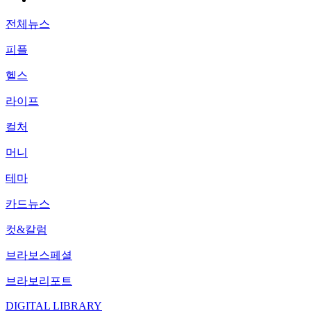
전체뉴스
피플
헬스
라이프
컬처
머니
테마
카드뉴스
컷&칼럼
브라보스페셜
브라보리포트
DIGITAL LIBRARY