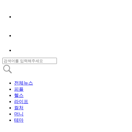
전체뉴스
피플
헬스
라이프
컬처
머니
테마