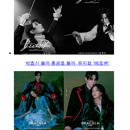
박효신 볼까 홍광호 볼까, 뮤지컬 ‘베토벤’