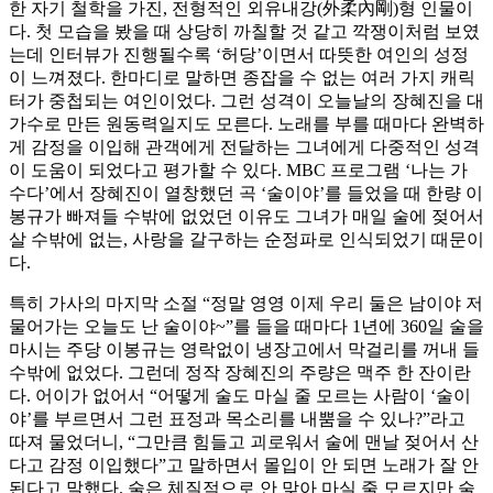
한 자기 철학을 가진, 전형적인 외유내강(外柔內剛)형 인물이
다. 첫 모습을 봤을 때 상당히 까칠할 것 같고 깍쟁이처럼 보였
는데 인터뷰가 진행될수록 ‘허당’이면서 따뜻한 여인의 성정
이 느껴졌다. 한마디로 말하면 종잡을 수 없는 여러 가지 캐릭
터가 중첩되는 여인이었다. 그런 성격이 오늘날의 장혜진을 대
가수로 만든 원동력일지도 모른다. 노래를 부를 때마다 완벽하
게 감정을 이입해 관객에게 전달하는 그녀에게 다중적인 성격
이 도움이 되었다고 평가할 수 있다. MBC 프로그램 ‘나는 가
수다’에서 장혜진이 열창했던 곡 ‘술이야’를 들었을 때 한량 이
봉규가 빠져들 수밖에 없었던 이유도 그녀가 매일 술에 젖어서
살 수밖에 없는, 사랑을 갈구하는 순정파로 인식되었기 때문이
다.
특히 가사의 마지막 소절 “정말 영영 이제 우리 둘은 남이야 저
물어가는 오늘도 난 술이야~”를 들을 때마다 1년에 360일 술을
마시는 주당 이봉규는 영락없이 냉장고에서 막걸리를 꺼내 들
수밖에 없었다. 그런데 정작 장혜진의 주량은 맥주 한 잔이란
다. 어이가 없어서 “어떻게 술도 마실 줄 모르는 사람이 ‘술이
야’를 부르면서 그런 표정과 목소리를 내뿜을 수 있나?”라고
따져 물었더니, “그만큼 힘들고 괴로워서 술에 맨날 젖어서 산
다고 감정 이입했다”고 말하면서 몰입이 안 되면 노래가 잘 안
된다고 말했다. 술은 체질적으로 안 맞아 마실 줄 모르지만 술