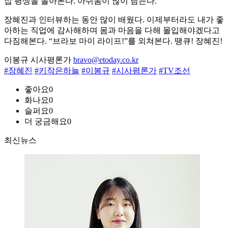
십 평생을 돌아본다. 아쉬움이 많이 남는다.
장혜진과 인터뷰하는 동안 많이 배웠다. 이제부터라도 내가 좋
아하는 직업에 감사해하며 몸과 마음을 다해 몰입해야겠다고
다짐해본다. “브라보 마이 라이프!”를 외쳐본다. 땡큐! 장혜진!
이봉규 시사평론가
bravo@etoday.co.kr
#장혜진
#키작은하늘
#이봉규
#시사평론가
#TV조선
좋아요
0
화나요
0
슬퍼요
0
더 궁금해요
0
최신뉴스