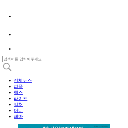
전체뉴스
피플
헬스
라이프
컬처
머니
테마