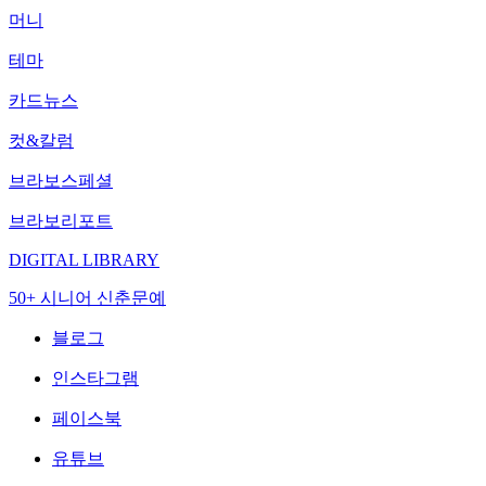
머니
테마
카드뉴스
컷&칼럼
브라보스페셜
브라보리포트
DIGITAL LIBRARY
50+ 시니어 신춘문예
블로그
인스타그램
페이스북
유튜브