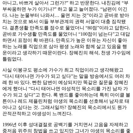
아니고, 바쁘게 살아서 그런가?” 하고 반문한다. 내친김에 “부
부싸움하면 누가 이기나?” 하고 물고 늘어졌다. “남편이 이긴
다. 나는 눈물부터 나와서… 울면 지는 것”이라고 곧바로 받아
치는 것으로 봐서 이들 부부관계의 권력 서열이 대충 짐작됐
다. 결혼생활 만족도를 점수로 물었더니 “80점”이라고 답한다.
곧바로 가수생활 만족도를 물었더니 “100점이 넘는다”고 대답
하면서 표정이 확 바뀐다. 만족도가 높은 이유는 자신이 좋아
하는 노래를 직업으로 삼아 평생 노래와 함께 살고 있음을 행
운이라고 생각하기 때문이란다. 장혜진의 해석, 천생 가수임에
틀림없다.
사실 이봉규도 평소에 가수가 최고 직업이라고 생각해왔고
“다시 태어나면 가수가 되고 싶다”는 말을 방송에서도 여러 차
례 한 바 있다. 빤한 답변이 예상되지만 똑같은 질문을 장혜진
에게 했더니 “다시 태어나면 야성적인 목소리를 가진 남자 가
수가 되고 싶다”고 한다. 록 밴드를 좋아하는데 특히 마이클 볼
튼이나 레드 제플린처럼 야생의 목소리를 선호해서 남자로 태
어나고 싶다는 것. 그래서일까? 장혜진의 목소리에서도 뭔가
끈적끈적하고 야생성이 느껴진다.
1996년 이후 성대결절로 공백기를 거치면서 고음을 자제하고
중저음 위주의 창법을 쓰고 있지만 그녀가 야생의 목소리를 좋