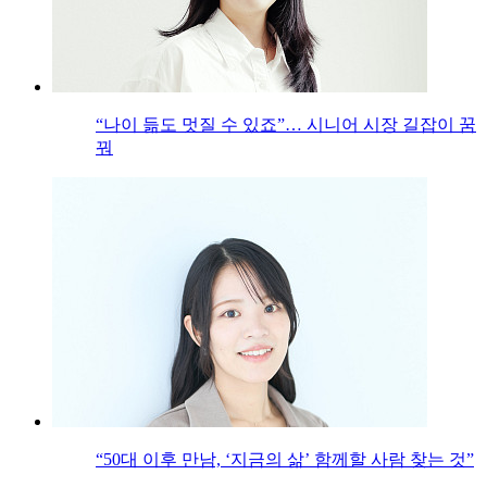
“나이 듦도 멋질 수 있죠”… 시니어 시장 길잡이 꿈
꿔
“50대 이후 만남, ‘지금의 삶’ 함께할 사람 찾는 것”