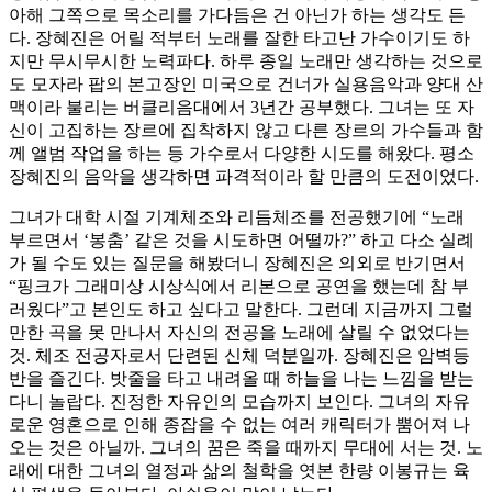
아해 그쪽으로 목소리를 가다듬은 건 아닌가 하는 생각도 든
다. 장혜진은 어릴 적부터 노래를 잘한 타고난 가수이기도 하
지만 무시무시한 노력파다. 하루 종일 노래만 생각하는 것으로
도 모자라 팝의 본고장인 미국으로 건너가 실용음악과 양대 산
맥이라 불리는 버클리음대에서 3년간 공부했다. 그녀는 또 자
신이 고집하는 장르에 집착하지 않고 다른 장르의 가수들과 함
께 앨범 작업을 하는 등 가수로서 다양한 시도를 해왔다. 평소
장혜진의 음악을 생각하면 파격적이라 할 만큼의 도전이었다.
그녀가 대학 시절 기계체조와 리듬체조를 전공했기에 “노래
부르면서 ‘봉춤’ 같은 것을 시도하면 어떨까?” 하고 다소 실례
가 될 수도 있는 질문을 해봤더니 장혜진은 의외로 반기면서
“핑크가 그래미상 시상식에서 리본으로 공연을 했는데 참 부
러웠다”고 본인도 하고 싶다고 말한다. 그런데 지금까지 그럴
만한 곡을 못 만나서 자신의 전공을 노래에 살릴 수 없었다는
것. 체조 전공자로서 단련된 신체 덕분일까. 장혜진은 암벽등
반을 즐긴다. 밧줄을 타고 내려올 때 하늘을 나는 느낌을 받는
다니 놀랍다. 진정한 자유인의 모습까지 보인다. 그녀의 자유
로운 영혼으로 인해 종잡을 수 없는 여러 캐릭터가 뿜어져 나
오는 것은 아닐까. 그녀의 꿈은 죽을 때까지 무대에 서는 것. 노
래에 대한 그녀의 열정과 삶의 철학을 엿본 한량 이봉규는 육