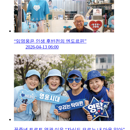
“임영웅은 인생 후반전의 엔도르핀”
2026-04-13 06:00
꽃중년 트로트 열광 이유 “자식도 모르는 내 마음 알아”