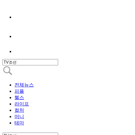
전체뉴스
피플
헬스
라이프
컬처
머니
테마