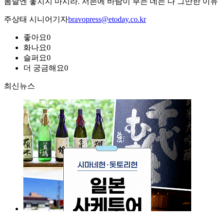
봄날엔 놓치지 마시라. 서촌에 바람이 부는 데는 다 그만한 이유
주상태 시니어기자
bravopress@etoday.co.kr
좋아요
0
화나요
0
슬퍼요
0
더 궁금해요
0
최신뉴스