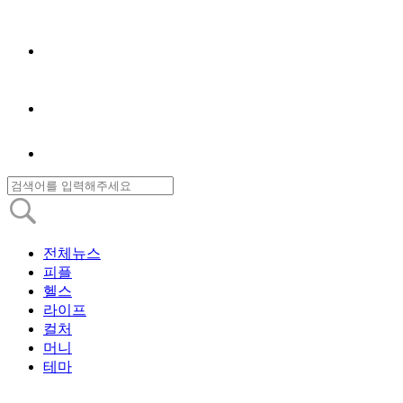
전체뉴스
피플
헬스
라이프
컬처
머니
테마