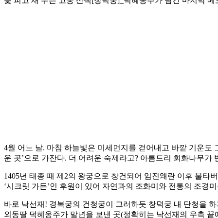
꽃 피고 새 우는 고궁 산책[창덕궁]_덕혜옹주가 남긴 마지막 
4월 어느 날. 마침 하늘빛은 미세먼지를 걷어내고 바깥 기운도 
운 곳’으로 가잔다. 더 어려운 숙제라고? 아름드리 회화나무가 
1405년 태종 때 제2의 왕궁으로 창건되어 임진왜란 이후 불타버
‘시크릿 가든’인 후원이 있어 자연과의 조화미와 전통의 조경미
바로 낙선재! 경복궁의 건청궁이 그러하듯 창덕궁 내 단청을 하지
외동딸 덕혜옹주가 말년을 보낸 곳(정확히는 낙선재의 우측 끝에