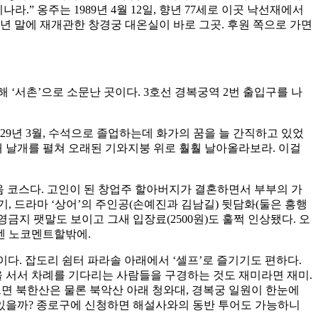
.” 옹주는 1989년 4월 12일, 향년 77세로 이곳 낙선재에서
작년 말에 재개관한 창경궁 대온실이 바로 그곳. 후원 쪽으로 가면
‘서촌’으로 소문난 곳이다. 3호선 경복궁역 2번 출입구를 나
29년 3월, 수석으로 졸업하는데 화가의 꿈을 늘 간직하고 있었
이내 날개를 펼쳐 오래된 기와지붕 위로 훨훨 날아올라보라. 이걸
 코스다. 고인이 된 창업주 할아버지가 결혼하면서 부부의 가
기, 드라마 ‘상어’의 주인공(손예진과 김남길) 뒷담화(둘은 흥행
금지 팻말도 보이고 그새 입장료(2500원)도 훌쩍 인상됐다. 오
엔 노코멘트할밖에.
이다. 잡도리 쉼터 파라솔 아래에서 ‘셀프’로 즐기기도 편하다.
줄을 서서 차례를 기다리는 사람들을 구경하는 것도 재미라면 재미.
면 북한산은 물론 북악산 아래 청와대, 경복궁 일원이 한눈에
 있을까? 종로구에 신청하면 해설사와의 동반 투어도 가능하니