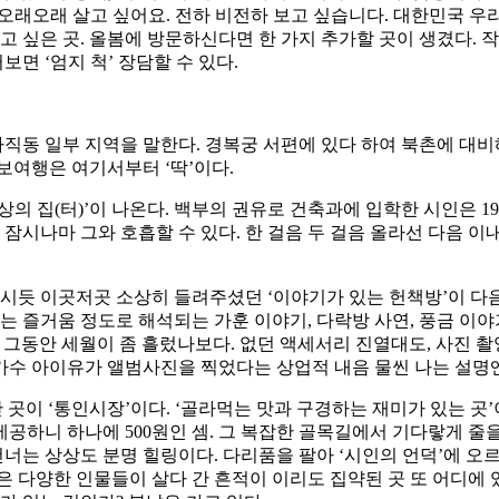
래오래 살고 싶어요. 전하 비전하 보고 싶습니다. 대한민국 우리나라
 싶은 곳. 올봄에 방문하신다면 한 가지 추가할 곳이 생겼다. 
면 ‘엄지 척’ 장담할 수 있다.
동 일부 지역을 말한다. 경복궁 서편에 있다 하여 북촌에 대비해 
보여행은 여기서부터 ‘딱’이다.
의 집(터)’이 나온다. 백부의 권유로 건축과에 입학한 시인은 19
 잠시나마 그와 호흡할 수 있다. 한 걸음 두 걸음 올라선 다음 
듯 이곳저곳 소상히 들려주셨던 ‘이야기가 있는 헌책방’이 다음
는 즐거움 정도로 해석되는 가훈 이야기, 다락방 사연, 풍금 이야
그동안 세월이 좀 흘렀나보다. 없던 액세서리 진열대도, 사진 촬영
가수 아이유가 앨범사진을 찍었다는 상업적 내음 물씬 나는 설명
 곳이 ‘통인시장’이다. ‘골라먹는 맛과 구경하는 재미가 있는 곳’
을 제공하니 하나에 500원인 셈. 그 복잡한 골목길에서 기다랗게 
는 상상도 분명 힐링이다. 다리품을 팔아 ‘시인의 언덕’에 오르
은 다양한 인물들이 살다 간 흔적이 이리도 집약된 곳 또 어디에