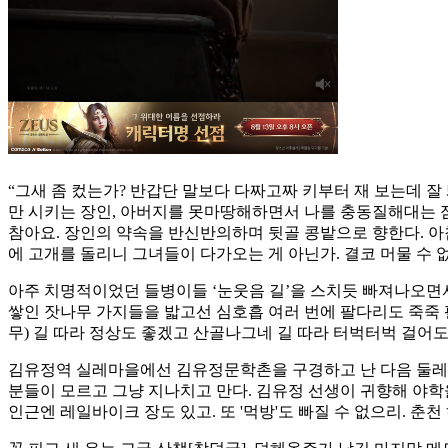
“그새 좀 컸는가? 반갑단 말보다 다짜고짜 키부터 재 보는데 잘
만 시키는 장인, 아버지를 못마땅해하면서 나를 충동질해대는 점
참아요. 장인의 약속을 반신반의하며 뒷골 콩밭으로 향한다. 아
에 고개를 돌리니 그녀들이 다가오는 게 아닌가. 결코 머물 수 
아주 치명적이었던 들병이들 ‘눈웃음 길’을 스치듯 빠져나오면서
쌓인 잣나무 가지들을 밟고선 심호흡 여러 번에 팔다리도 죽죽 펼
무) 길 따라 정상도 좋겠고 산골나그네 길 따라 터벅터벅 걸어
김유정역 실레마을에선 김유정문학촌을 구경하고 난 다음 둘레길인
분들이 모르고 그냥 지나치고 만다. 김유정 선생이 귀향해 야
인근엔 레일바이크 장도 있고. 또 '먹방'도 빠질 수 없으리. 춘