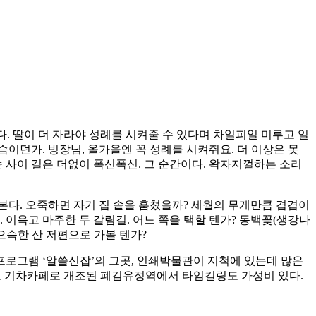
다. 딸이 더 자라야 성례를 시켜줄 수 있다며 차일피일 미루고 일
이던가. 빙장님, 올가을엔 꼭 성례를 시켜줘요. 더 이상은 못
 사이 길은 더없이 폭신폭신. 그 순간이다. 왁자지껄하는 소리
본다. 오죽하면 자기 집 솥을 훔쳤을까? 세월의 무게만큼 겹겹이
 이윽고 마주한 두 갈림길. 어느 쪽을 택할 텐가? 동백꽃(생강나
으슥한 산 저편으로 가볼 텐가?
프로그램 ‘알쓸신잡’의 그곳, 인쇄박물관이 지척에 있는데 많은
고 기차카페로 개조된 폐김유정역에서 타임킬링도 가성비 있다.