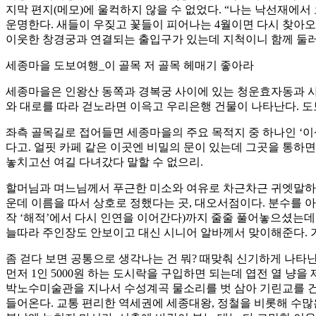
지막 편지(메모)에 울컥하지 않을 수 없었다. “나는 낙선재에서 오
운명한다. 새들이 우짖고 꽃들이 피어나는 4월이면 다시 찾아오고
이웃한 창경궁과 연결되는 출입구가 있는데 지척이니 함께 둘러보
세종마을 도보여행_이 골목 저 골목 헤매기 좋아라
세종마을은 인왕산 동쪽과 경복궁 사이에 있는 청운효자동과 사직
와 대로를 따라 걷노라면 이윽고 우리은행 건물이 나타난다. 도
좌측 골목길로 접어들면 세종마을의 주요 목적지 중 하나인 ‘이상
다고. 얼핏 카페 같은 이곳엔 비밀의 문이 있는데 그곳을 통하면
놓치고선 여길 다녀갔다 말할 수 없으리.
할머님과 며느님께서 푸근한 미소와 여유로 차근차근 귀엣말하시
운데 이름을 따서 상호로 정했다는 곳, 대오서점이다. 분수를 아
작 ‘해적’에서 다시 인연을 이어간다)까지 줄줄 풀어놓으셨는데 
늘따라 주인장도 안보이고 대신 시니어 알바께서 맞이해준다. 
좀 걷다 보면 공통으로 생각나는 건 뭐? 때맞춰 신기하게 나타난
먼저 1인 5000원 하는 도시락을 구입하면 되는데 엽전 열 냥
박노수미술관을 지나서 수성계곡 물소리를 벗 삼아 기린교를 건너
들어온다. 교통 편리한 역세권에 세종대왕, 정철을 비롯해 수많