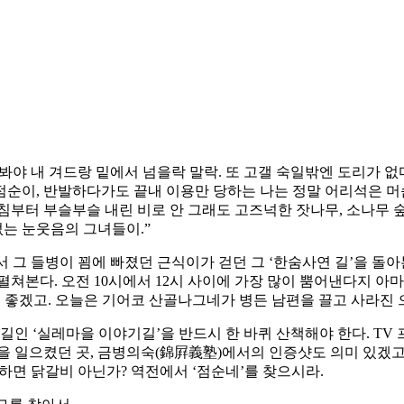
 봐야 내 겨드랑 밑에서 넘을락 말락. 또 고갤 숙일밖엔 도리가 없
순이, 반발하다가도 끝내 이용만 당하는 나는 정말 어리석은 머슴
침부터 부슬부슬 내린 비로 안 그래도 고즈넉한 잣나무, 소나무 숲
없는 눈웃음의 그녀들이.”
 그 들병이 꾐에 빠졌던 근식이가 걷던 그 ‘한숨사연 길’을 돌아
쳐본다. 오전 10시에서 12시 사이에 가장 많이 뿜어낸다지 아마.
도 좋겠고. 오늘은 기어코 산골나그네가 병든 남편을 끌고 사라진 
 ‘실레마을 이야기길’을 반드시 한 바퀴 산책해야 한다. TV 
학을 일으켰던 곳, 금병의숙(錦屛義塾)에서의 인증샷도 의미 있겠
천 하면 닭갈비 아닌가? 역전에서 ‘점순네’를 찾으시라.