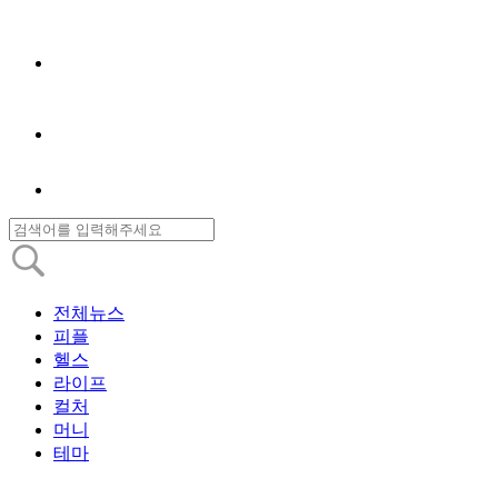
전체뉴스
피플
헬스
라이프
컬처
머니
테마