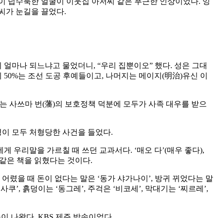
염이 덥수룩한 얼굴이 이웃집 아저씨 같은 푸근한 인상이었다. 잉
씨가 눈길을 끌었다.
 얼마나 되느냐고 물었더니, “우리 집뿐이오” 했다. 성은 그대
데 50%는 조선 도공 후예들이고, 나머지는 메이지(明治)유신 이
는 사쓰마 번(藩)의 보호정책 덕분에 모두가 사족 대우를 받으
명이 모두 처형당한 사건을 들었다.
 우리말을 가르칠 때 쓰던 교과서다. ‘매오 다’(매우 좋다),
 같은 책을 읽혔다는 것이다.
어렸을 때 돈이 없다는 말은 ‘동가 샤가나이’, 방귀 뀌었다는 말
’, 흙덩이는 ‘동그레’, 주걱은 ‘비코세’, 막대기는 ‘찌르레’,
 나왔다. KBS 제주 방송이었다.