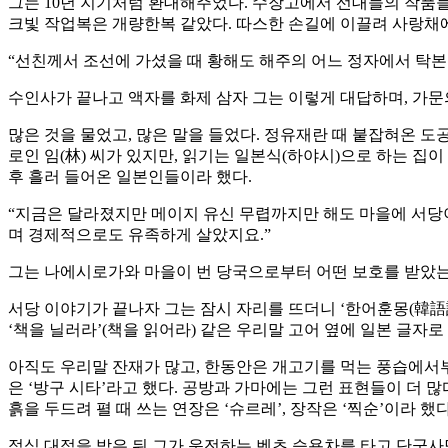
그는 10년 지기처럼 환대해주었다. 수장고에서 선대들의 작품들
크빛 작업복은 개량한복 같았다. 따스한 손길에 이끌려 사랑채에
“선친께서 조선에 가셨을 때 황해도 해주의 어느 정자에서 탁본을
수인사가 끝나고 액자를 화제 삼자 그는 이렇게 대답하며, 가문
많은 것을 물었고, 많은 말을 들었다. 정유재란 때 붙잡혀온 도
로인 임(林) 씨가 있지만, 읽기는 일본식(하야시)으로 하는 집이
후 흘러 들어온 일본인들이라 했다.
“지금은 달라졌지만 메이지 유신 무렵까지만 해도 마을에 서당이
며 경제적으로도 유족하게 살았지요.”
그는 나에시로가와 마을이 번 당국으로부터 어떤 보호를 받았는지
서당 이야기가 끝나자 그는 잠시 자리를 뜨더니 ‘한어훈몽(韓語訓蒙
‘책을 닐러라’(책을 읽어라) 같은 우리말 고어 옆에 일본 글자
아직도 우리말 잔재가 많고, 한동안은 개고기를 먹는 풍습에서부터
은 ‘방구 시타’라고 했다. 공방과 가마에는 그런 표현들이 더 많다
흙을 두드려 펼 때 쓰는 연장은 ‘슈르레’, 장작은 ‘찍순’이라 했
점심 대접을 받은 뒤 그가 운전하는 벤츠 승용차를 타고 단군사