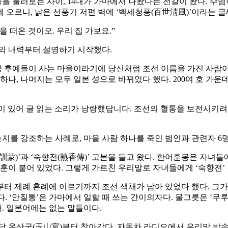
을 둘러보는 사이, 14대가 가마에서 나왔다는 전갈이 왔다. 수
 오르니, 낡은 선풍기 저편 벽에 ‘백세청풍(百世淸風)’이라는 글
 떠온 것이오. 우리 집 가보요.”
의 내력부터 설명하기 시작했다.
공 후예들이 사는 마을이라기에 당신처럼 조선 이름을 가진 사람이
 하나, 나머지는 모두 일본 성으로 바뀌었다 했다. 200여 호 가운
 있어 글 읽는 소리가 낭랑했답니다. 조선의 혈통을 보전시키려
를 강조하는 사례로, 마을 사람 하나를 죽인 범인과 관련자 6
)’과 ‘숙향전(熟香傳)’ 고본을 들고 왔다. 한어훈몽은 자녀들에게
로 훈이 붙어 있었다. 그렇게 가르친 우리말로 자녀들에게 ‘숙향전’
 제례 혼례에 이르기까지 조선 색채가 남아 있었다 했다. 그가 
. ‘안질통’은 가마에서 일할 때 쓰는 간이의자다. 물그릇은 ‘무루사쿠
다. 일본어에는 없는 말들이다.
당 옥산궁(玉山宮)부터 찾아갔다. 자동차 라디오에서 우리말 방송이