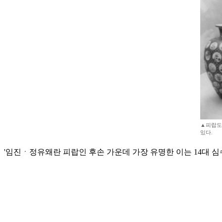
▲피랍도
있다.
'임진ㆍ정유왜란 피랍인 후손 가운데 가장 유명한 이는 14대 심