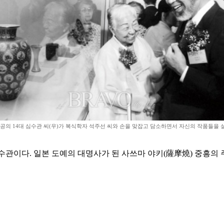
공의 14대 심수관 씨(우)가 복식학자 석주선 씨와 손을 맞잡고 담소하면서 자신의 작품들을
수관이다. 일본 도예의 대명사가 된 사쓰마 야키(薩摩燒) 중흥의 