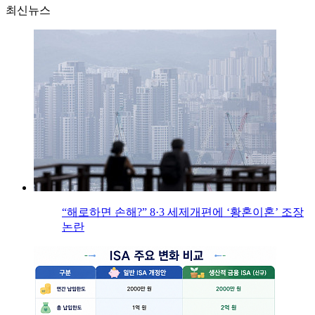
최신뉴스
“해로하면 손해?” 8·3 세제개편에 ‘황혼이혼’ 조장
논란