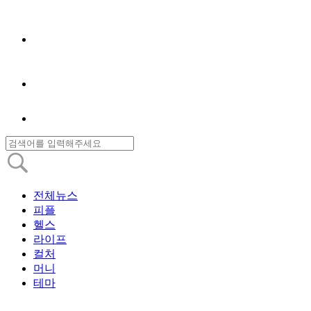
전체뉴스
피플
헬스
라이프
컬처
머니
테마