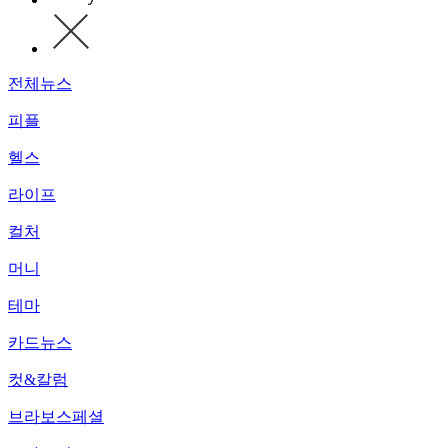
전체뉴스
피플
헬스
라이프
컬처
머니
테마
카드뉴스
컷&칼럼
브라보스페셜