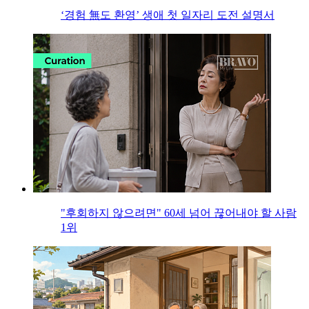
‘경험 無도 환영’ 생애 첫 일자리 도전 설명서
"후회하지 않으려면" 60세 넘어 끊어내야 할 사람
1위