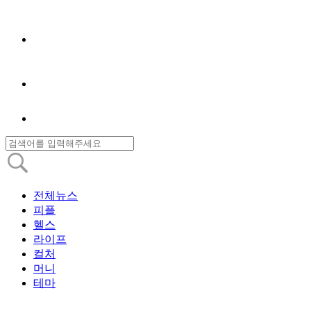
전체뉴스
피플
헬스
라이프
컬처
머니
테마