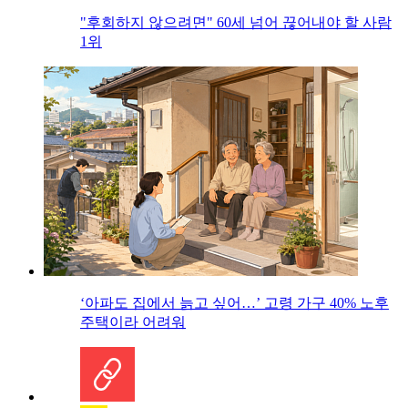
"후회하지 않으려면" 60세 넘어 끊어내야 할 사람
1위
‘아파도 집에서 늙고 싶어…’ 고령 가구 40% 노후
주택이라 어려워