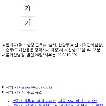
▲한예교(前 기상청 근무)씨 별세, 한광두(이산 기획관리실장)
ㆍ흥두(CJ대한통운 평택지사 과장)씨 부친상=23일18시35분
서울아산병원, 발인 26일6시40분, 02-3010-2291
이지혜 기자
jyelee@etoday.co.kr
이지혜 기자의 주요 뉴스
⌞
“중년 이후 더 멀리 가려면, 지금 잠시 쉬어 가세요”
⌞
중년의 해외 자유여행 도전, 미리 알아야 할 5가지 원칙