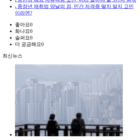
⌞
중장년 재취업 양날의 검, 민간 자격증 딸지 말지 고민
이라면?
좋아요
0
화나요
0
슬퍼요
0
더 궁금해요
0
최신뉴스