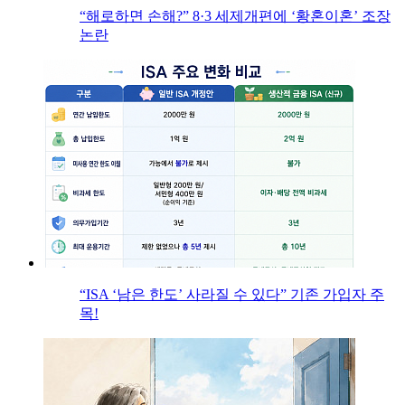
“해로하면 손해?” 8·3 세제개편에 ‘황혼이혼’ 조장
논란
“ISA ‘남은 한도’ 사라질 수 있다” 기존 가입자 주
목!