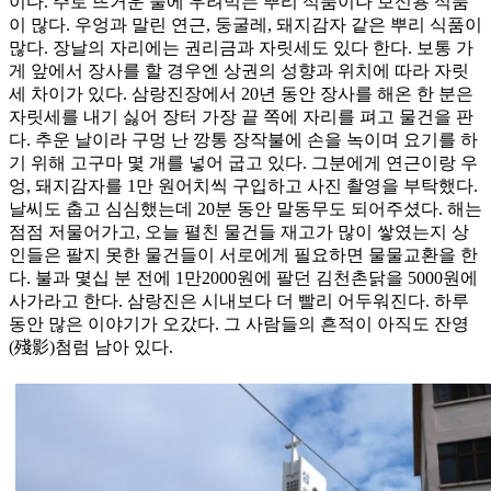
이다. 주로 뜨거운 물에 우려먹는 뿌리 식품이나 보신용 식품
이 많다. 우엉과 말린 연근, 둥굴레, 돼지감자 같은 뿌리 식품이
많다. 장날의 자리에는 권리금과 자릿세도 있다 한다. 보통 가
게 앞에서 장사를 할 경우엔 상권의 성향과 위치에 따라 자릿
세 차이가 있다. 삼랑진장에서 20년 동안 장사를 해온 한 분은
자릿세를 내기 싫어 장터 가장 끝 쪽에 자리를 펴고 물건을 판
다. 추운 날이라 구멍 난 깡통 장작불에 손을 녹이며 요기를 하
기 위해 고구마 몇 개를 넣어 굽고 있다. 그분에게 연근이랑 우
엉, 돼지감자를 1만 원어치씩 구입하고 사진 촬영을 부탁했다.
날씨도 춥고 심심했는데 20분 동안 말동무도 되어주셨다. 해는
점점 저물어가고, 오늘 펼친 물건들 재고가 많이 쌓였는지 상
인들은 팔지 못한 물건들이 서로에게 필요하면 물물교환을 한
다. 불과 몇십 분 전에 1만2000원에 팔던 김천촌닭을 5000원에
사가라고 한다. 삼랑진은 시내보다 더 빨리 어두워진다. 하루
동안 많은 이야기가 오갔다. 그 사람들의 흔적이 아직도 잔영
(殘影)첨럼 남아 있다.