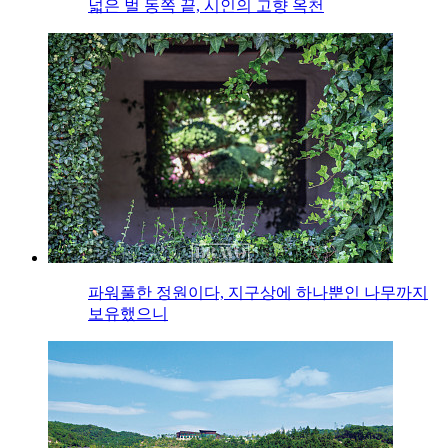
넓은 벌 동쪽 끝, 시인의 고향 옥천
파워풀한 정원이다, 지구상에 하나뿐인 나무까지
보유했으니