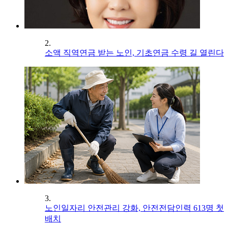
2.
소액 직역연금 받는 노인, 기초연금 수령 길 열린다
3.
노인일자리 안전관리 강화, 안전전담인력 613명 첫
배치