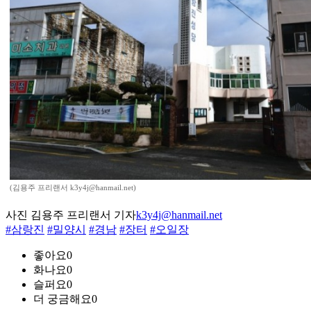
(김용주 프리랜서 k3y4j@hanmail.net)
사진 김용주 프리랜서 기자
k3y4j@hanmail.net
#삼랑진
#밀양시
#경남
#장터
#오일장
좋아요
0
화나요
0
슬퍼요
0
더 궁금해요
0