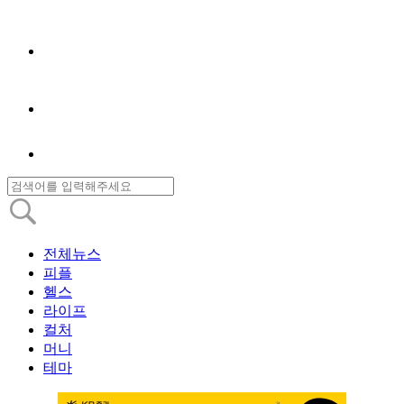
전체뉴스
피플
헬스
라이프
컬처
머니
테마