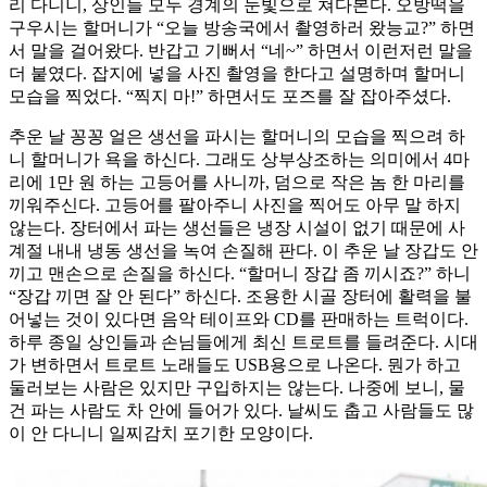
리 다니니, 상인들 모두 경계의 눈빛으로 쳐다본다. 오방떡을
구우시는 할머니가 “오늘 방송국에서 촬영하러 왔능교?” 하면
서 말을 걸어왔다. 반갑고 기뻐서 “네~” 하면서 이런저런 말을
더 붙였다. 잡지에 넣을 사진 촬영을 한다고 설명하며 할머니
모습을 찍었다. “찍지 마!” 하면서도 포즈를 잘 잡아주셨다.
추운 날 꽁꽁 얼은 생선을 파시는 할머니의 모습을 찍으려 하
니 할머니가 욕을 하신다. 그래도 상부상조하는 의미에서 4마
리에 1만 원 하는 고등어를 사니까, 덤으로 작은 놈 한 마리를
끼워주신다. 고등어를 팔아주니 사진을 찍어도 아무 말 하지
않는다. 장터에서 파는 생선들은 냉장 시설이 없기 때문에 사
계절 내내 냉동 생선을 녹여 손질해 판다. 이 추운 날 장갑도 안
끼고 맨손으로 손질을 하신다. “할머니 장갑 좀 끼시죠?” 하니
“장갑 끼면 잘 안 된다” 하신다. 조용한 시골 장터에 활력을 불
어넣는 것이 있다면 음악 테이프와 CD를 판매하는 트럭이다.
하루 종일 상인들과 손님들에게 최신 트로트를 들려준다. 시대
가 변하면서 트로트 노래들도 USB용으로 나온다. 뭔가 하고
둘러보는 사람은 있지만 구입하지는 않는다. 나중에 보니, 물
건 파는 사람도 차 안에 들어가 있다. 날씨도 춥고 사람들도 많
이 안 다니니 일찌감치 포기한 모양이다.