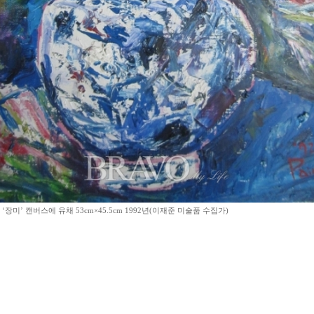
‘장미’ 캔버스에 유채 53cm×45.5cm 1992년(이재준 미술품 수집가)