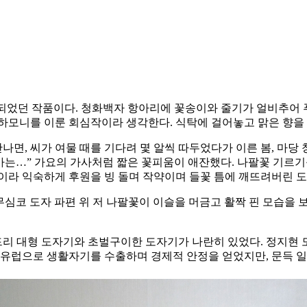
 출품되었던 작품이다. 청화백자 항아리에 꽃송이와 줄기가 얼비추어
하모니를 이룬 회심작이라 생각한다. 식탁에 걸어놓고 맑은 향을
면, 씨가 여물 때를 기다려 몇 알씩 따두었다가 이른 봄, 마당 
 마는…” 가요의 가사처럼 짧은 꽃피움이 애잔했다. 나팔꽃 기르
방문이라 익숙하게 후원을 빙 돌며 작약이며 들꽃 틈에 깨뜨려버린
무심코 도자 파편 위 저 나팔꽃이 이슬을 머금고 활짝 핀 모습을
리 대형 도자기와 초벌구이한 도자기가 나란히 있었다. 정지현
 유럽으로 생활자기를 수출하며 경제적 안정을 얻었지만, 문득 