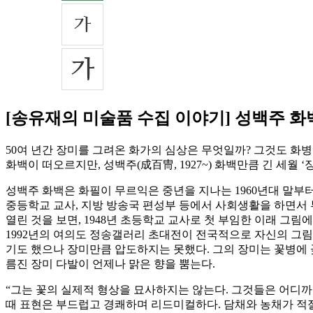
[송유재의 미술품 수집 이야기] 성백주 
50여 년간 장미를 그려온 화가의 심상은 무엇일까? 그것도 화병에 
화백이 떠오르지만, 성백주(成百冑, 1927~) 화백만큼 긴 세월
성백주 화백은 화필이 무르익은 중년을 지나는 1960년대 말부터
중등학교 교사, 지방 방송국 편성부 등에서 사회생활을 하면서 
열린 것을 보면, 1948년 초등학교 교사로 첫 부임한 이래 그림
1992년의 여의도 정송갤러리 초대전이 전국적으로 자신의 그
기도 했으나 장미만큼 압도하지는 못했다. 그의 장미는 꽃병에 꽂
름진 장미 다발이 언제나 맑은 향을 뿜는다.
“그는 꽃의 실제적 형상을 묘사하지는 않는다. 그것들은 어디까
때 표현은 부드럽고 경쾌하며 리드미컬하다. 담채와 농채가 적