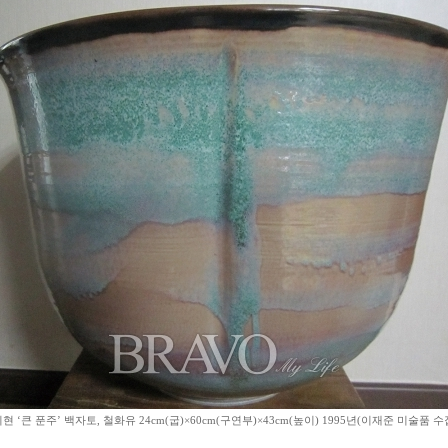
 ‘큰 푼주’ 백자토, 철화유 24cm(굽)×60cm(구연부)×43cm(높이) 1995년(이재준 미술품 수