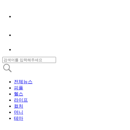
전체뉴스
피플
헬스
라이프
컬처
머니
테마