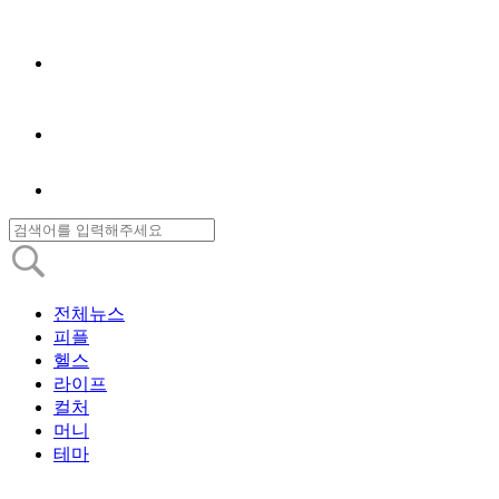
전체뉴스
피플
헬스
라이프
컬처
머니
테마