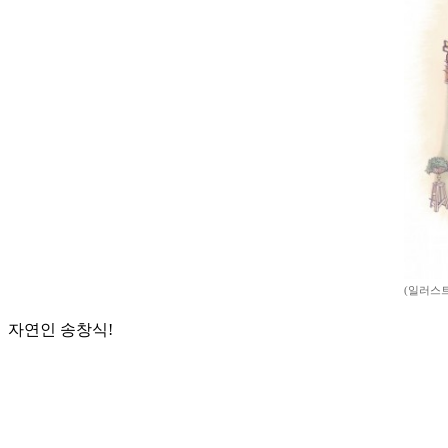
(일러스트
자연인 송창식!