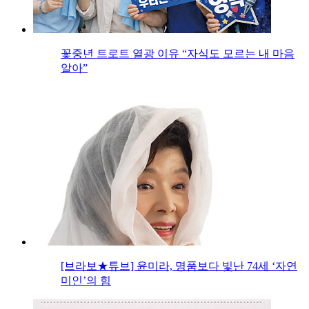
꽃중년 트로트 열광 이유 “자식도 모르는 내 마음
알아”
[브라보★튜브] 윤미라, 명품보다 빛난 74세 ‘자연
미인’의 힘