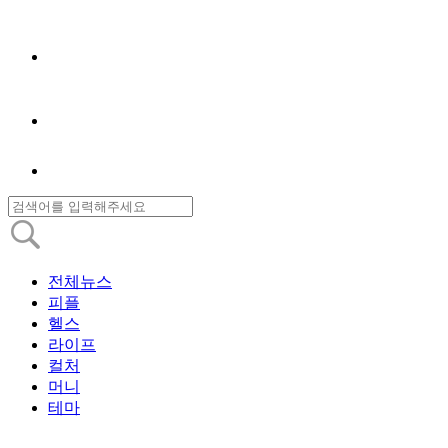
전체뉴스
피플
헬스
라이프
컬처
머니
테마