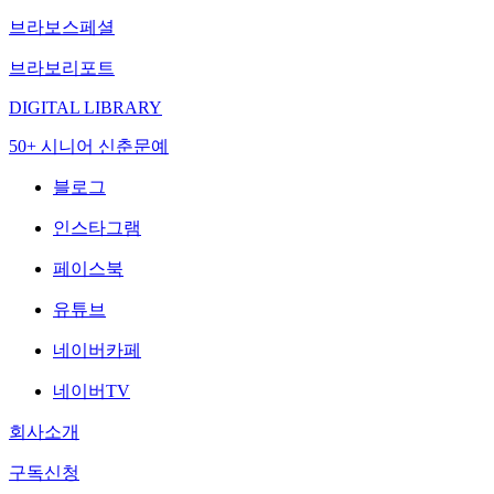
브라보스페셜
브라보리포트
DIGITAL LIBRARY
50+ 시니어 신춘문예
블로그
인스타그램
페이스북
유튜브
네이버카페
네이버TV
회사소개
구독신청