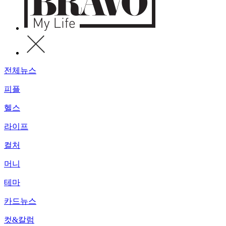
전체뉴스
피플
헬스
라이프
컬처
머니
테마
카드뉴스
컷&칼럼