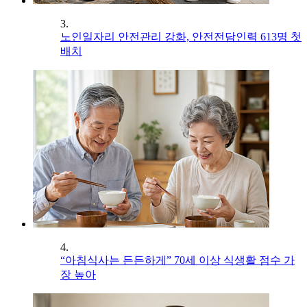
3.
노인일자리 안전관리 강화, 안전전담인력 613명 첫
배치
4.
“아침식사는 든든하게” 70세 이상 식생활 점수 가
장 높아